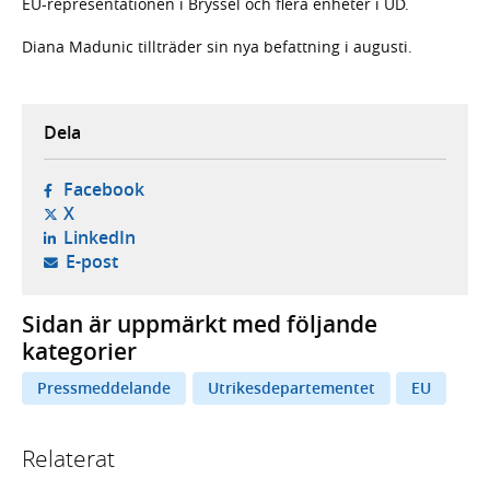
EU-representationen i Bryssel och flera enheter i UD.
Diana Madunic tillträder sin nya befattning i augusti.
Dela
- öppnas i ny flik, extern webbplats,
Facebook
- öppnas i ny flik, extern webbplats,
X
- öppnas i ny flik, extern webbplats,
LinkedIn
- öppnar din e-postklient,
E-post
Sidan är uppmärkt med följande
kategorier
Pressmeddelande
Utrikesdepartementet
EU
Relaterat