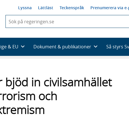
Lyssna
Lättläst
Teckenspråk
Prenumerera via e-
När
du
börjar
skriva
så
rige & EU
Dokument & publikationer
Så styrs S
framträder
en
lista
med
sökförslag
jöd in civilsamhället
rrorism och
xtremism