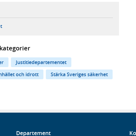
ebbplats,
ern webbplats,
 ny flik, extern webbplats,
- öppnar din e-postklient,
t
kategorier
er
Justitiedepartementet
mhället och idrott
Stärka Sveriges säkerhet
Departement
Ko