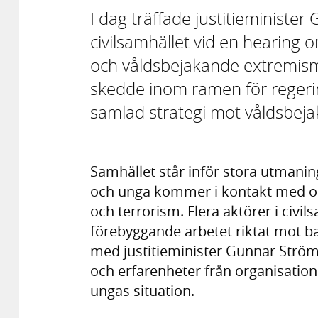
I dag träffade justitieministe
civilsamhället vid en hearing 
och våldsbejakande extremism 
skedde inom ramen för regeri
samlad strategi mot våldsbej
Samhället står inför stora utmaning
och unga kommer i kontakt med oc
och terrorism. Flera aktörer i civ
förebyggande arbetet riktat mot bar
med justitieminister Gunnar Ström
och erfarenheter från organisatio
ungas situation.