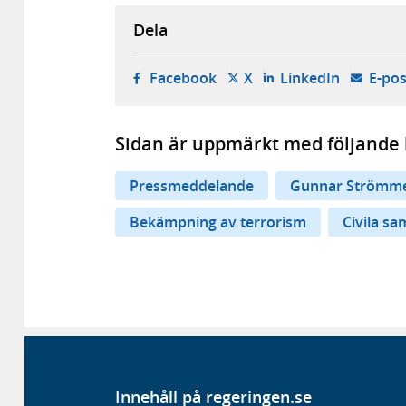
Dela
- öppnas i ny flik, extern w
- öppnas i ny flik, ext
- öppnas i
Facebook
X
LinkedIn
E-pos
Sidan är uppmärkt med följande 
Pressmeddelande
Gunnar Strömm
Bekämpning av terrorism
Civila sa
Innehåll på regeringen.se