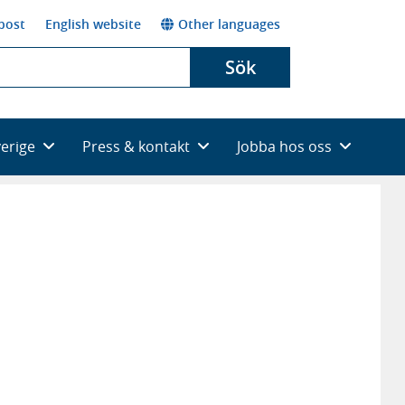
post
English website
Other languages
Sök
verige
Press & kontakt
Jobba hos oss