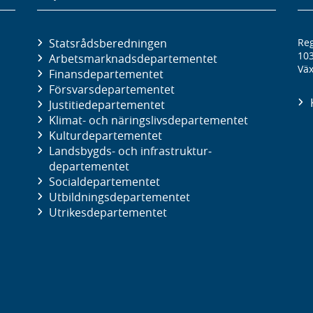
Statsrådsberedningen
Reg
10
Arbetsmarknads­departementet
Väx
Finans­departementet
Försvars­departementet
Justitie­departementet
Klimat- och näringslivs­departementet
Kultur­departementet
Landsbygds- och infrastruktur­
departementet
Social­departementet
Utbildnings­departementet
Utrikes­departementet