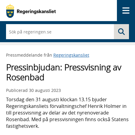
Me
När
Sö
du
börjar
skriva
så
Pressmeddelande från
Regeringskansliet
framträder
en
Pressinbjudan: Pressvisning av
lista
med
Rosenbad
sökförslag
Publicerad
30 augusti 2023
Torsdag den 31 augusti klockan 13.15 bjuder
Regeringskansliets förvaltningschef Henrik Holmer in
till pressvisning av delar av det nyrenoverade
Rosenbad. Med på pressvisningen finns också Statens
fastighetsverk.