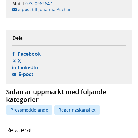
Mobil
073–0962647
e-post till Johanna Aschan
Dela
- öppnas i ny flik, extern webbplats,
Facebook
- öppnas i ny flik, extern webbplats,
X
- öppnas i ny flik, extern webbplats,
LinkedIn
- öppnar din e-postklient,
E-post
Sidan är uppmärkt med följande
kategorier
Pressmeddelande
Regeringskansliet
Relaterat