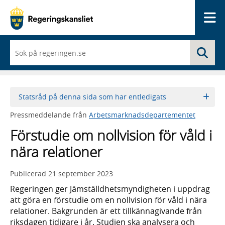
Me
När
Sö
du
börjar
skriva
så
framträder
Statsråd på denna sida som har entledigats
en
lista
Pressmeddelande från
Arbetsmarknadsdepartementet
med
sökförslag
Förstudie om nollvision för våld i
nära relationer
Publicerad
21 september 2023
Regeringen ger Jämställdhetsmyndigheten i uppdrag
att göra en förstudie om en nollvision för våld i nära
relationer. Bakgrunden är ett tillkännagivande från
riksdagen tidigare i år. Studien ska analysera och