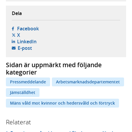
Dela
- öppnas i ny flik, extern webbplats,
Facebook
- öppnas i ny flik, extern webbplats,
X
- öppnas i ny flik, extern webbplats,
LinkedIn
- öppnar din e-postklient,
E-post
Sidan är uppmärkt med följande
kategorier
Pressmeddelande
Arbetsmarknadsdepartementet
Jämställdhet
Mäns våld mot kvinnor och hedersvåld och förtryck
Relaterat