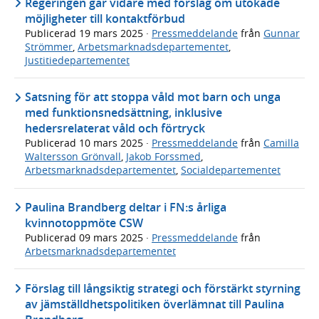
Regeringen går vidare med förslag om utökade
möjligheter till kontaktförbud
Publicerad
19 mars 2025
·
Pressmeddelande
från
Gunnar
Strömmer
,
Arbetsmarknadsdepartementet
,
Justitiedepartementet
Satsning för att stoppa våld mot barn och unga
med funktionsnedsättning, inklusive
hedersrelaterat våld och förtryck
Publicerad
10 mars 2025
·
Pressmeddelande
från
Camilla
Waltersson Grönvall
,
Jakob Forssmed
,
Arbetsmarknadsdepartementet
,
Socialdepartementet
Paulina Brandberg deltar i FN:s årliga
kvinnotoppmöte CSW
Publicerad
09 mars 2025
·
Pressmeddelande
från
Arbetsmarknadsdepartementet
Förslag till långsiktig strategi och förstärkt styrning
av jämställdhetspolitiken överlämnat till Paulina