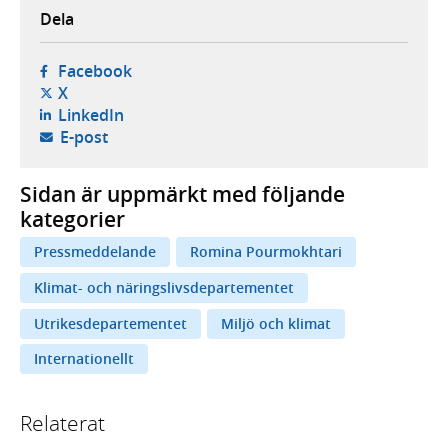
Dela
- öppnas i ny flik, extern webbplats,
Facebook
- öppnas i ny flik, extern webbplats,
X
- öppnas i ny flik, extern webbplats,
LinkedIn
- öppnar din e-postklient,
E-post
Sidan är uppmärkt med följande
kategorier
Pressmeddelande
Romina Pourmokhtari
Klimat- och näringslivsdepartementet
Utrikesdepartementet
Miljö och klimat
Internationellt
Relaterat