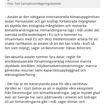
Foto: Tom Samuelsson/Regeringskansliet
– Avtalet är den viktigaste internationella klimatuppgörelsen
sedan Parisavtalet och ger kraftigt förbättrade möjligheter
att skydda den biologiska mångfalden och motverka
klimatförändringarna. Förhandlingarna togs i mål under det
svenska ordförandeskapet i EU och vi kommer nu
tillsammans med EU och dess medlemsstater arbeta för en
snabb ratifikation av avtalet så att det kan träda i kraft så
fort som möjligt, säger utrikesminister Tobias Billström.
Det aktuella avtalet rymmer fyra delar; regler för
områdesbaserade förvaltningsverktyg inklusive marina
skyddade ­områden, miljökonsekvensbeskrivningar, marina
genetiska resurser samt kapacitetsuppbyggnad och
teknologiöverföring.
– Det här är ett banbrytande avtal för våra världshav.
Världen är i stort behov av att vi skyddar våra ekosystem
från föroreningar och klimatförändringar. Jag är mycket glad
över att Sverige har varit pådrivande i arbetet och bidragit
till att förhandlingarna gått i mål, säger klimat- och