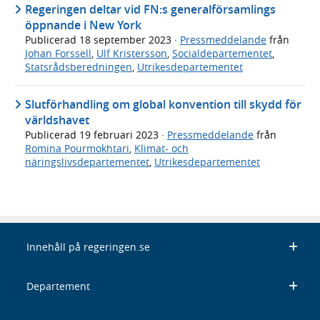
Regeringen deltar vid FN:s generalförsamlings
öppnande i New York
Publicerad
18 september 2023
·
Pressmeddelande
från
Johan Forssell
,
Ulf Kristersson
,
Socialdepartementet
,
Statsrådsberedningen
,
Utrikesdepartementet
Slutförhandling om global konvention till skydd för
världshavet
Publicerad
19 februari 2023
·
Pressmeddelande
från
Romina Pourmokhtari
,
Klimat- och
näringslivsdepartementet
,
Utrikesdepartementet
Innehåll på regeringen.se
Departement