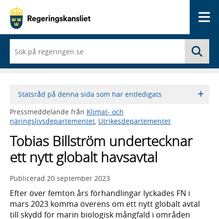
Me
När
Sö
du
börjar
skriva
så
framträder
Statsråd på denna sida som har entledigats
en
lista
Pressmeddelande från
Klimat- och
med
näringslivsdepartementet
,
Utrikesdepartementet
sökförslag
Tobias Billström undertecknar
ett nytt globalt havsavtal
Publicerad
20 september 2023
Efter över femton års förhandlingar lyckades FN i
mars 2023 komma överens om ett nytt globalt avtal
till skydd för marin biologisk mångfald i områden