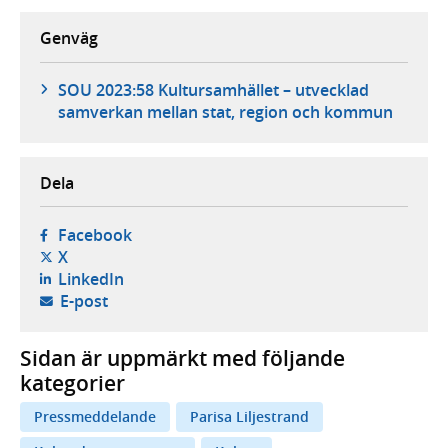
Genväg
SOU 2023:58 Kultursamhället – utvecklad
samverkan mellan stat, region och kommun
Dela
- öppnas i ny flik, extern webbplats,
Facebook
- öppnas i ny flik, extern webbplats,
X
- öppnas i ny flik, extern webbplats,
LinkedIn
- öppnar din e-postklient,
E-post
Sidan är uppmärkt med följande
kategorier
Pressmeddelande
Parisa Liljestrand