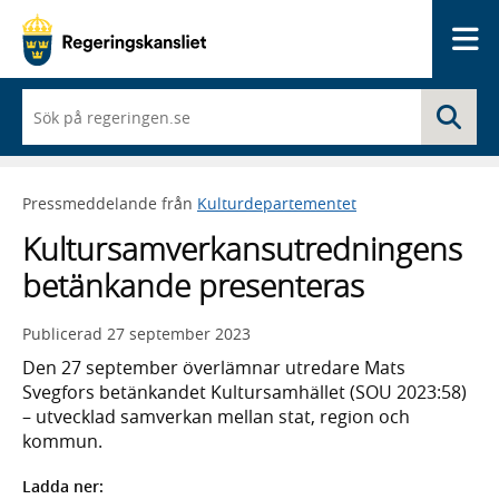
Me
När
Sö
du
börjar
skriva
så
Pressmeddelande från
Kulturdepartementet
framträder
en
Kultursamverkansutredningens
lista
med
betänkande presenteras
sökförslag
Publicerad
27 september 2023
Den 27 september överlämnar utredare Mats
Svegfors betänkandet Kultursamhället (SOU 2023:58)
– utvecklad samverkan mellan stat, region och
kommun.
Ladda ner: