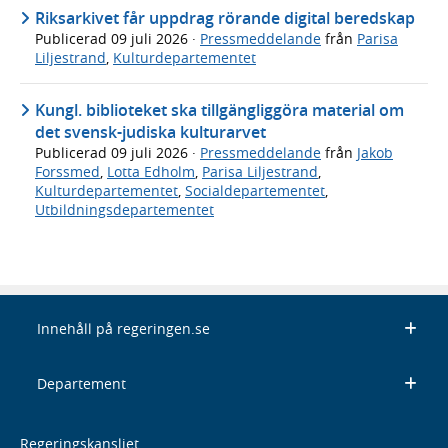
Riksarkivet får uppdrag rörande digital beredskap
Publicerad
09 juli 2026
·
Pressmeddelande
från
Parisa
Liljestrand
,
Kulturdepartementet
Kungl. biblioteket ska tillgängliggöra material om
det svensk-judiska kulturarvet
Publicerad
09 juli 2026
·
Pressmeddelande
från
Jakob
Forssmed
,
Lotta Edholm
,
Parisa Liljestrand
,
Kulturdepartementet
,
Socialdepartementet
,
Utbildningsdepartementet
Innehåll på regeringen.se
Departement
Regeringskansliet