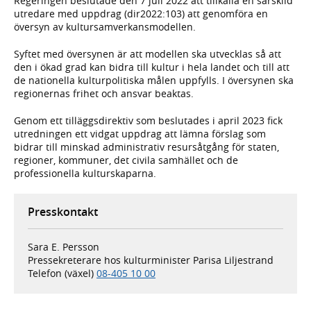
Regeringen beslutade den 7 juli 2022 att tillkalla en särskild
utredare med uppdrag (dir2022:103) att genomföra en
översyn av kultursamverkansmodellen.
Syftet med översynen är att modellen ska utvecklas så att
den i ökad grad kan bidra till kultur i hela landet och till att
de nationella kulturpolitiska målen uppfylls. I översynen ska
regionernas frihet och ansvar beaktas.
Genom ett tilläggsdirektiv som beslutades i april 2023 fick
utredningen ett vidgat uppdrag att lämna förslag som
bidrar till minskad administrativ resursåtgång för staten,
regioner, kommuner, det civila samhället och de
professionella kulturskaparna.
Presskontakt
Sara E. Persson
Pressekreterare hos kulturminister Parisa Liljestrand
Telefon (växel)
08-405 10 00