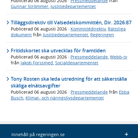
Publicerad
06 augusti 2026
·
Pressmeddelande
från
Gunnar Strömmer
,
Justitiedepartementet
Tilläggsdirektiv till Valsedelskommittén, Dir. 2026:87
Publicerad
06 augusti 2026
·
Kommittédirektiv
,
Rättsliga
dokument
från
Justitiedepartementet
,
Regeringen
Fritidskortet ska utvecklas för framtiden
Publicerad
06 augusti 2026
·
Pressmeddelande
,
Webb-tv
från
Jakob Forssmed
,
Socialdepartementet
Tony Rosten ska leda utredning för att säkerställa
skäliga elnätsavgifter
Publicerad
06 augusti 2026
·
Pressmeddelande
från
Ebba
Busch
,
Klimat- och näringslivsdepartementet
Innehåll på regeringen.se