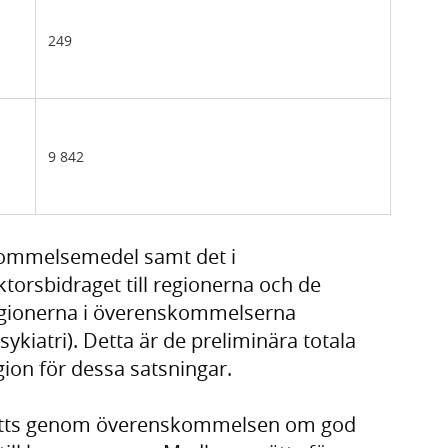
249
9 842
kommelsemedel samt det i
orsbidraget till regionerna och de
regionerna i överenskommelserna
kiatri). Detta är de preliminära totala
gion för dessa satsningar.
vsätts genom överenskommelsen om god