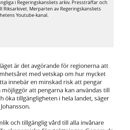
ängliga i Regeringskansliets arkiv. Pressträffar och
ill Riksarkivet. Merparten av Regeringskansliets
ighetens Youtube-kanal.
xtern webbplats,
plats,
get är det avgörande för regionerna att
samhetsåret med vetskap om hur mycket
tta innebär en minskad risk att pengar
h möjliggör att pengarna kan användas till
h öka tillgängligheten i hela landet, säger
 Johansson.
ik och tillgänglig vård till alla invånare