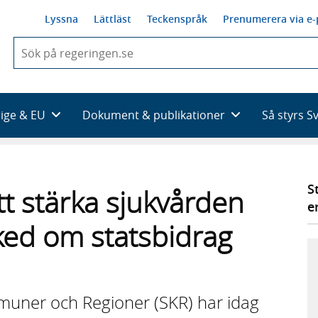
Lyssna
Lättläst
Teckenspråk
Prenumerera via e-
När
du
börjar
skriva
så
rige & EU
Dokument & publikationer
Så styrs S
framträder
en
lista
med
sökförslag
S
tt stärka sjukvården
e
ked om statsbidrag
uner och Regioner (SKR) har idag