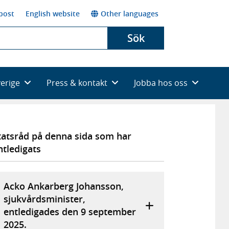
post
English website
Other languages
Sök
verige
Press & kontakt
Jobba hos oss
tatsråd på denna sida som har
ntledigats
Acko Ankarberg Johansson,
sjukvårdsminister,
entledigades den 9 september
2025.