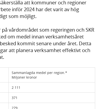
 säkerställa att kommuner och regioner
rbete inför 2024 har det varit av hög
digt som möjligt.
på vårdområdet som regeringen och SKR
esked om medel innan verksamhetsåret
är besked kommit senare under året. Detta
ngar att planera verksamhet effektivt och
t.
Sammanlagda medel per region.*
Miljoner kronor
2 111
371
279