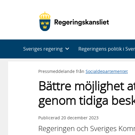
Huvudnavigering
Sveriges regering
Regeringens politik i Sve
Pressmeddelande från
Socialdepartementet
Bättre möjlighet a
genom tidiga bes
Publicerad
20 december 2023
Regeringen och Sveriges Komm