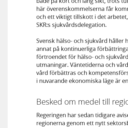
både på kort och lång sikt, trots 
här överenskommelserna får kommu
och ett viktigt tillskott i det arbe
SKR:s sjukvårdsdelegation.
Svensk hälso- och sjukvård håller h
annat på kontinuerliga förbättringar
förtroendet för hälso- och sjukvård
utmaningar. Väntetiderna och vårdk
vård förbättras och kompetensför
i nuvarande ekonomiska läge är e
Besked om medel till regi
Regeringen har sedan tidigare avi
regionerna genom ett nytt sektor