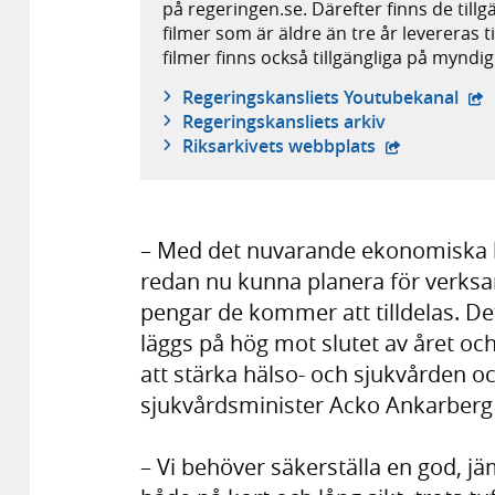
på regeringen.se. Därefter finns de tillg
filmer som är äldre än tre år levereras t
filmer finns också tillgängliga på mynd
- e
Regeringskansliets Youtubekanal
Regeringskansliets arkiv
- extern webb
Riksarkivets webbplats
– Med det nuvarande ekonomiska lä
redan nu kunna planera för verk
pengar de kommer att tilldelas. De
läggs på hög mot slutet av året oc
att stärka hälso- och sjukvården oc
sjukvårdsminister Acko Ankarberg
– Vi behöver säkerställa en god, jäml