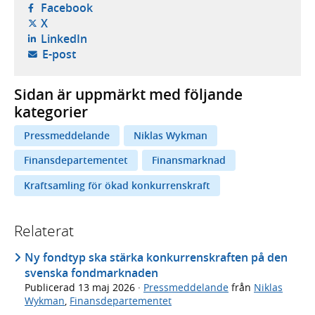
- öppnas i ny flik, extern webbplats,
Facebook
- öppnas i ny flik, extern webbplats,
X
- öppnas i ny flik, extern webbplats,
LinkedIn
- öppnar din e-postklient,
E-post
Sidan är uppmärkt med följande
kategorier
Pressmeddelande
Niklas Wykman
Finansdepartementet
Finansmarknad
Kraftsamling för ökad konkurrenskraft
Relaterat
Ny fondtyp ska stärka konkurrenskraften på den
svenska fondmarknaden
Publicerad
13 maj 2026
·
Pressmeddelande
från
Niklas
Wykman
,
Finansdepartementet