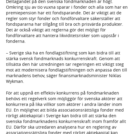
Deltagandet på den svenska fondmarknaden är högt.
Omkring sju av tio vuxna sparar i fonder och alla som har en
premiepension har ett fondsparande. Det är viktigt att de
regler som styr fonder och fondförvaltare säkerställer att
fondspararna har tillgång till bra och prisvärda produkter.
Det är också viktigt att reglerna gör det möjligt för
fondförvaltare att hantera likviditetsrisker som uppstår i
fonderna.
– Sverige ska ha en fond­lagstiftning som kan bidra till att
stärka svensk fondmarknads konkurrenskraft. Genom att
tillsätta den här utredningen tar regeringen ett viktigt steg
mot att modernisera fondlagstiftningen och anpassa den till
marknadens behov, säger finansmarknadsminister Niklas
Wykman.
För att uppnå en effektiv konkurrens på fondmarknaden
behövs ett regelverk som möjliggör för svenska aktörer att
konkurrera på lika villkor som aktörer i andra länder inom
EU. En möjlighet att bilda associations­rättsliga fonder med
rörligt aktiekapital i Sverige kan bidra till att stärka den
svenska fondmarknadens konkurrenskraft inom framför allt
EU. Därför ska utredaren analysera hur en reglering av
associa­tions­­rättsliga fonder med rörligt aktiekapital kan