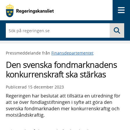
Me
När
Sö
du
börjar
skriva
så
Pressmeddelande från
Finansdepartementet
framträder
en
Den svenska fondmarknadens
lista
med
konkurrenskraft ska stärkas
sökförslag
Publicerad
15 december 2023
Regeringen har beslutat att tillsätta en utredning för
att se över fondlagstiftningen i syfte att göra den
svenska fondmarknaden mer konkurrenskraftig och
motståndskraftig.