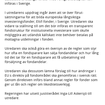
införas i Sverige.
I utredarens uppdrag ingår även att se över förut­
sättningarna för att bilda europeiska långsiktiga
investeringsfonder, Eltif-fonder, i Sverige. Utredaren ska
vidare ta ställning till om det bör införas en transparent
fondstruktur för institutionella investerare som skulle
möjliggöra att utländsk källskatt inte behöver betalas på
mottagna utdelningar i fonden.
Utredaren ska också göra en översyn av de regler som styr
hur ofta en fondsparare kan sälja fondandelar och hur lång
tid det tar för en fondsparare att få utbetalning vid
försäljning av fondandelar.
Utredaren ska dessutom lämna förslag till hur ändringar i
EU:s direktiv på fondområdet ska genomföras i svensk rätt.
Genom direk­tiven införs bland annat regler för fonder som
ger ut lån och regler om likviditetsverktyg.
Regeringen har utsett justitierådet Inga-Lill Askersjö till
utredare.