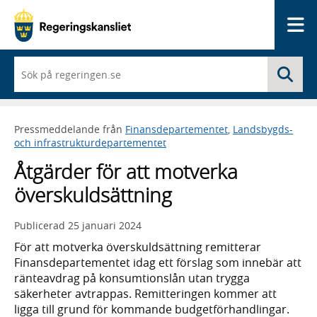
Me
När
Sö
du
börjar
skriva
så
Pressmeddelande från
Finansdepartementet
,
Landsbygds-
framträder
och infrastrukturdepartementet
en
lista
Åtgärder för att motverka
med
sökförslag
överskuldsättning
Publicerad
25 januari 2024
För att motverka överskuldsättning remitterar
Finansdepartementet idag ett förslag som innebär att
ränteavdrag på konsumtionslån utan trygga
säkerheter avtrappas. Remitteringen kommer att
ligga till grund för kommande budgetförhandlingar.