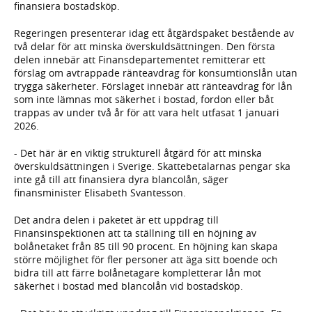
finansiera bostadsköp.
Regeringen presenterar idag ett åtgärdspaket bestående av
två delar för att minska överskuldsättningen. Den första
delen innebär att Finansdepartementet remitterar ett
förslag om avtrappade ränteavdrag för konsumtionslån utan
trygga säkerheter. Förslaget innebär att ränteavdrag för lån
som inte lämnas mot säkerhet i bostad, fordon eller båt
trappas av under två år för att vara helt utfasat 1 januari
2026.
- Det här är en viktig strukturell åtgärd för att minska
överskuldsättningen i Sverige. Skattebetalarnas pengar ska
inte gå till att finansiera dyra blancolån, säger
finansminister Elisabeth Svantesson.
Det andra delen i paketet är ett uppdrag till
Finansinspektionen att ta ställning till en höjning av
bolånetaket från 85 till 90 procent. En höjning kan skapa
större möjlighet för fler personer att äga sitt boende och
bidra till att färre bolånetagare kompletterar lån mot
säkerhet i bostad med blancolån vid bostadsköp.