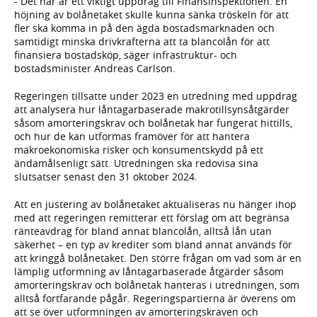
- Det här är ett viktigt uppdrag till Finansinspektionen. En
höjning av bolånetaket skulle kunna sänka tröskeln för att
fler ska komma in på den ägda bostadsmarknaden och
samtidigt minska drivkrafterna att ta blancolån för att
finansiera bostadsköp, säger infrastruktur- och
bostadsminister Andreas Carlson.
Regeringen tillsatte under 2023 en utredning med uppdrag
att analysera hur låntagarbaserade makrotillsynsåtgärder
såsom amorteringskrav och bolånetak har fungerat hittills,
och hur de kan utformas framöver för att hantera
makroekonomiska risker och konsumentskydd på ett
ändamålsenligt sätt. Utredningen ska redovisa sina
slutsatser senast den 31 oktober 2024.
Att en justering av bolånetaket aktualiseras nu hänger ihop
med att regeringen remitterar ett förslag om att begränsa
ränteavdrag för bland annat blancolån, alltså lån utan
säkerhet – en typ av krediter som bland annat används för
att kringgå bolånetaket. Den större frågan om vad som är en
lämplig utformning av låntagarbaserade åtgärder såsom
amorteringskrav och bolånetak hanteras i utredningen, som
alltså fortfarande pågår. Regeringspartierna är överens om
att se över utformningen av amorteringskraven och