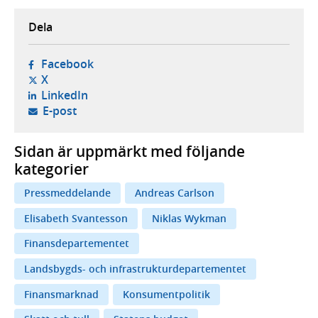
Dela
- öppnas i ny flik, extern webbplats,
Facebook
- öppnas i ny flik, extern webbplats,
X
- öppnas i ny flik, extern webbplats,
LinkedIn
- öppnar din e-postklient,
E-post
Sidan är uppmärkt med följande
kategorier
Pressmeddelande
Andreas Carlson
Elisabeth Svantesson
Niklas Wykman
Finansdepartementet
Landsbygds- och infrastrukturdepartementet
Finansmarknad
Konsumentpolitik