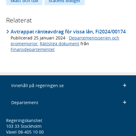
Skatt och tull
Statens budget
Relaterat
Avtrappat ränteavdrag för vissa lån, Fi2024/00174
Publicerad
25 januari 2024
·
Departementsserien och
promemorior
,
Rättsliga dokument
från
Finansdepartementet
Innehåll på regeringen.se
Departement
Regeringskansliet
103 33 Stockholm
Växel 08-405 10 00