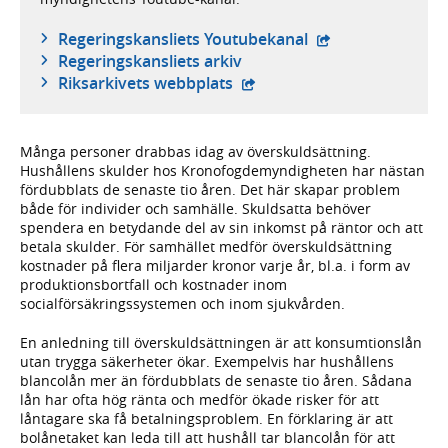
- extern webbplat
Regeringskansliets Youtubekanal
Regeringskansliets arkiv
- extern webbplats,
Riksarkivets webbplats
Många personer drabbas idag av överskuldsättning.
Hushållens skulder hos Kronofogdemyndigheten har nästan
fördubblats de senaste tio åren. Det här skapar problem
både för individer och samhälle. Skuldsatta behöver
spendera en betydande del av sin inkomst på räntor och att
betala skulder. För samhället medför överskuldsättning
kostnader på flera miljarder kronor varje år, bl.a. i form av
produktionsbortfall och kostnader inom
socialförsäkringssystemen och inom sjukvården.
En anledning till överskuldsättningen är att konsumtionslån
utan trygga säkerheter ökar. Exempelvis har hushållens
blancolån mer än fördubblats de senaste tio åren. Sådana
lån har ofta hög ränta och medför ökade risker för att
låntagare ska få betalningsproblem. En förklaring är att
bolånetaket kan leda till att hushåll tar blancolån för att