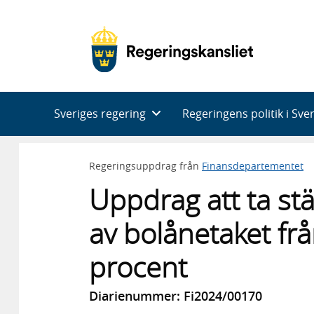
Huvudnavigering
Sveriges regering
Regeringens politik i Sve
Regeringsuppdrag från
Finansdepartementet
Uppdrag att ta stäl
av bolånetaket frå
procent
Diarienummer: Fi2024/00170