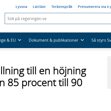
Lyssna
Lättläst
Teckenspråk
Prenumerera via e-
När
du
börjar
skriva
så
rige & EU
Dokument & publikationer
Så styrs S
framträder
en
lista
med
sökförslag
lning till en höjning
n 85 procent till 90