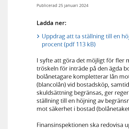
Publicerad
25 januari 2024
Ladda ner:
Uppdrag att ta ställning till en h
procent (pdf 113 kB)
I syfte att göra det möjligt för fle
tröskeln för inträde på den ägda b
bolånetagare kompletterar lån mot
(blancolån) vid bostadsköp, samti
skuldsättning begränsas, ger reger
ställning till en höjning av begrän
mot säkerhet i bostad (bolånetaket)
Finansinspektionen ska redovisa up