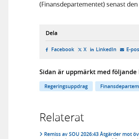
(Finansdepartementet) senast den 
Dela
- öppnas i ny flik, extern w
- öppnas i ny flik, ext
- öppnas i
Facebook
X
LinkedIn
E-pos
Sidan är uppmärkt med följande 
Regeringsuppdrag
Finansdepartem
Relaterat
Remiss av SOU 2026:43 Åtgärder mot öv