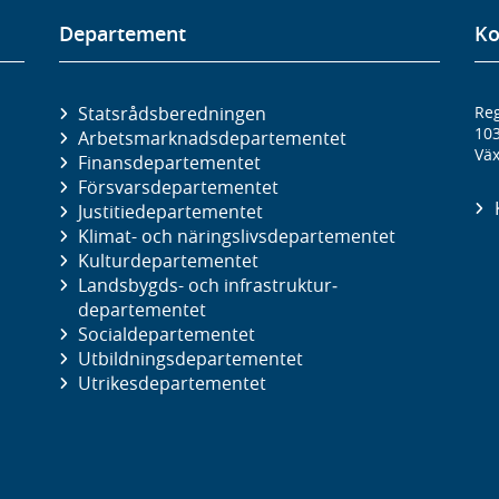
Departement
Ko
Statsrådsberedningen
Reg
10
Arbetsmarknads­departementet
Väx
Finans­departementet
Försvars­departementet
Justitie­departementet
Klimat- och näringslivs­departementet
Kultur­departementet
Landsbygds- och infrastruktur­
departementet
Social­departementet
Utbildnings­departementet
Utrikes­departementet