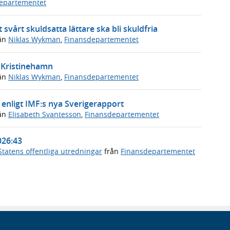
departementet
 svårt skuldsatta lättare ska bli skuldfria
ån
Niklas Wykman
,
Finansdepartementet
i Kristinehamn
ån
Niklas Wykman
,
Finansdepartementet
enligt IMF:s nya Sverigerapport
ån
Elisabeth Svantesson
,
Finansdepartementet
026:43
Statens offentliga utredningar
från
Finansdepartementet