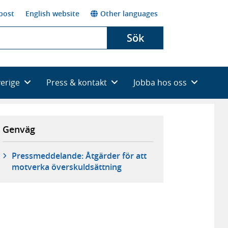
post
English website
Other languages
Sök
verige
Press & kontakt
Jobba hos oss
Genväg
Pressmeddelande: Åtgärder för att
motverka överskuldsättning