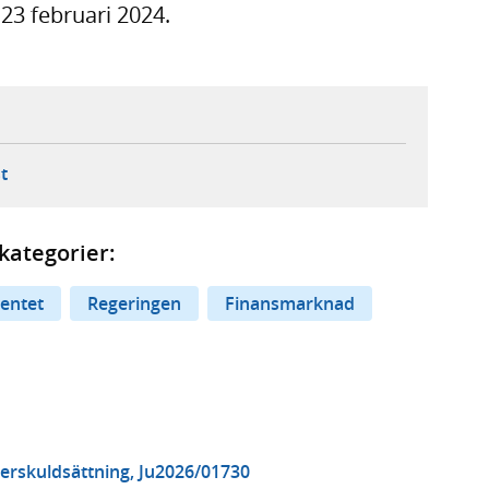
23 februari 2024.
ebbplats,
ern webbplats,
 ny flik, extern webbplats,
- öppnar din e-postklient,
t
kategorier:
entet
Regeringen
Finansmarknad
erskuldsättning, Ju2026/01730