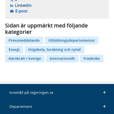
- öppnas i ny flik, extern webbplats,
LinkedIn
- öppnar din e-postklient,
E-post
Sidan är uppmärkt med följande
kategorier
Pressmeddelande
Utbildningsdepartementet
Energi
Högskola, forskning och rymd
Kärnkraft i Sverige
Internationellt
Frankrike
Innehåll på regeringen.se
Departement