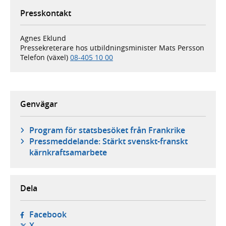
Presskontakt
Agnes Eklund
Pressekreterare hos utbildningsminister Mats Persson
Telefon (växel)
08-405 10 00
Genvägar
Program för statsbesöket från Frankrike
Pressmeddelande: Stärkt svenskt-franskt
kärnkraftsamarbete
Dela
- öppnas i ny flik, extern webbplats,
Facebook
- öppnas i ny flik, extern webbplats,
X