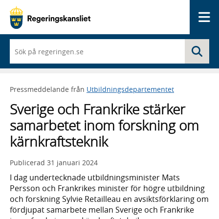
Me
När
Sö
du
börjar
skriva
så
Pressmeddelande från
Utbildningsdepartementet
framträder
en
Sverige och Frankrike stärker
lista
med
samarbetet inom forskning om
sökförslag
kärnkraftsteknik
Publicerad
31 januari 2024
I dag undertecknade utbildningsminister Mats
Persson och Frankrikes minister för högre utbildning
och forskning Sylvie Retailleau en avsiktsförklaring om
fördjupat samarbete mellan Sverige och Frankrike