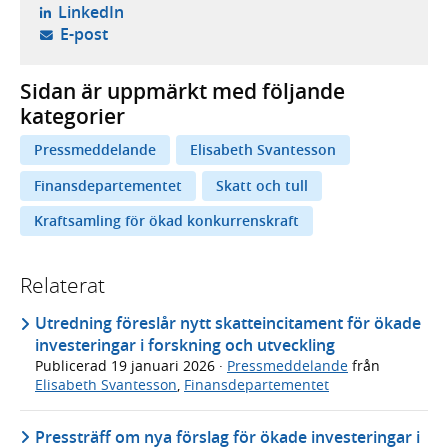
- öppnas i ny flik, extern webbplats,
LinkedIn
- öppnar din e-postklient,
E-post
Sidan är uppmärkt med följande
kategorier
Pressmeddelande
Elisabeth Svantesson
Finansdepartementet
Skatt och tull
Kraftsamling för ökad konkurrenskraft
Relaterat
Utredning föreslår nytt skatteincitament för ökade
investeringar i forskning och utveckling
Publicerad
19 januari 2026
·
Pressmeddelande
från
Elisabeth Svantesson
,
Finansdepartementet
Pressträff om nya förslag för ökade investeringar i