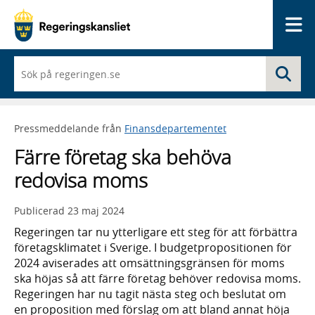
Me
När
Sö
du
börjar
skriva
så
Pressmeddelande från
Finansdepartementet
framträder
en
Färre företag ska behöva
lista
med
redovisa moms
sökförslag
Publicerad
23 maj 2024
Regeringen tar nu ytterligare ett steg för att förbättra
företagsklimatet i Sverige. I budgetpropositionen för
2024 aviserades att omsättningsgränsen för moms
ska höjas så att färre företag behöver redovisa moms.
Regeringen har nu tagit nästa steg och beslutat om
en proposition med förslag om att bland annat höja