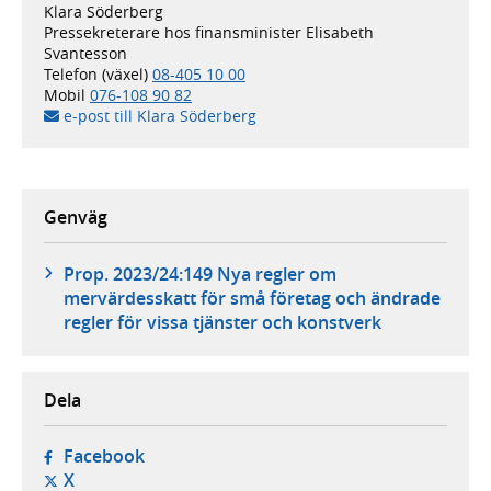
Klara Söderberg
Pressekreterare hos finansminister Elisabeth
Svantesson
Telefon (växel)
08-405 10 00
Mobil
076-108 90 82
e-post till Klara Söderberg
Genväg
Prop. 2023/24:149 Nya regler om
mervärdesskatt för små företag och ändrade
regler för vissa tjänster och konstverk
Dela
- öppnas i ny flik, extern webbplats,
Facebook
- öppnas i ny flik, extern webbplats,
X