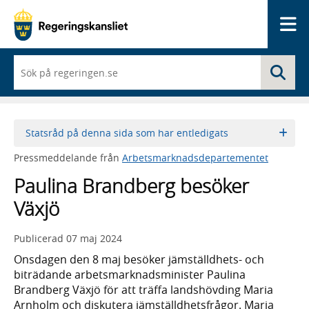
Me
När
Sö
du
börjar
skriva
så
framträder
Statsråd på denna sida som har entledigats
en
lista
Pressmeddelande från
Arbetsmarknadsdepartementet
med
sökförslag
Paulina Brandberg besöker
Växjö
Publicerad
07 maj 2024
Onsdagen den 8 maj besöker jämställdhets- och
biträdande arbetsmarknadsminister Paulina
Brandberg Växjö för att träffa landshövding Maria
Arnholm och diskutera jämställdhetsfrågor. Maria