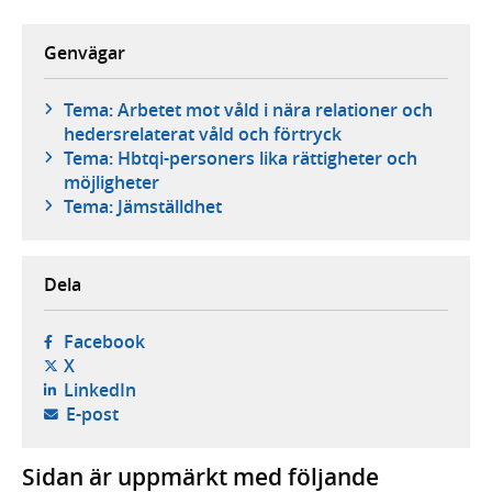
Genvägar
Tema: Arbetet mot våld i nära relationer och
hedersrelaterat våld och förtryck
Tema: Hbtqi-personers lika rättigheter och
möjligheter
Tema: Jämställdhet
Dela
- öppnas i ny flik, extern webbplats,
Facebook
- öppnas i ny flik, extern webbplats,
X
- öppnas i ny flik, extern webbplats,
LinkedIn
- öppnar din e-postklient,
E-post
Sidan är uppmärkt med följande