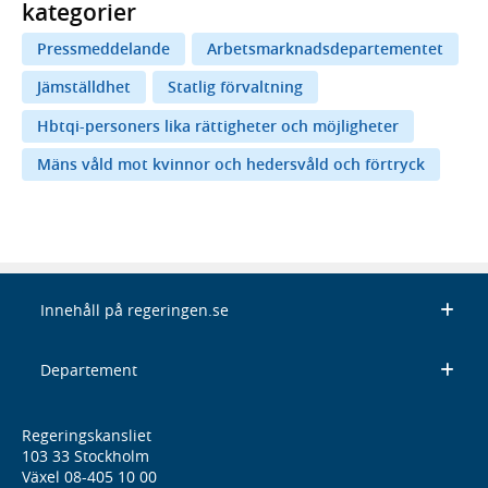
kategorier
Pressmeddelande
Arbetsmarknadsdepartementet
Jämställdhet
Statlig förvaltning
Hbtqi-personers lika rättigheter och möjligheter
Mäns våld mot kvinnor och hedersvåld och förtryck
Innehåll på regeringen.se
Departement
Regeringskansliet
103 33 Stockholm
Växel 08-405 10 00