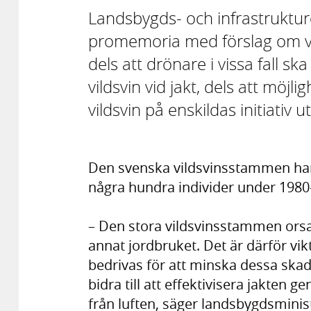
Landsbygds- och infrastruktu
promemoria med förslag om vil
dels att drönare i vissa fall sk
vildsvin vid jakt, dels att möjl
vildsvin på enskildas initiativ u
Den svenska vildsvinsstammen har 
några hundra individer under 1980-ta
– Den stora vildsvinsstammen orsa
annat jordbruket. Det är därför vikti
bedrivas för att minska dessa sk
bidra till att effektivisera jakten 
från luften, säger landsbygdsminist