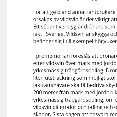
För att ge bland annat lantbrukar
orsakas av vildsvin är det viktigt at
Ett sådant verktyg är drönare som i 
jakt i Sverige. Vildsvin är skygga 
befinner sig i till exempel högvuxe
I promemorian föreslås att drönare
efter vildsvin över mark med jordb
yrkesmässig trädgårdsodling. Drön
liten utsträckning som möjligt stör 
jakträttshavare ska få bedriva skyd
200 meter från mark med jordbruks
yrkesmässig trädgårdsodling, om de
vildsvin på grödor och odling och o
skador. Sista dagen att besvara r