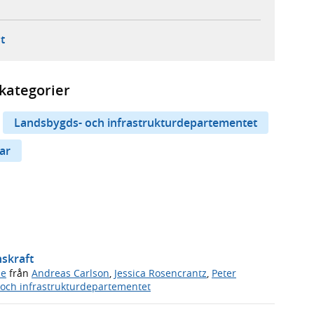
ebbplats,
ern webbplats,
 ny flik, extern webbplats,
- öppnar din e-postklient,
t
kategorier
Landsbygds- och infrastrukturdepartementet
ar
nskraft
de
från
Andreas Carlson
,
Jessica Rosencrantz
,
Peter
och infrastrukturdepartementet