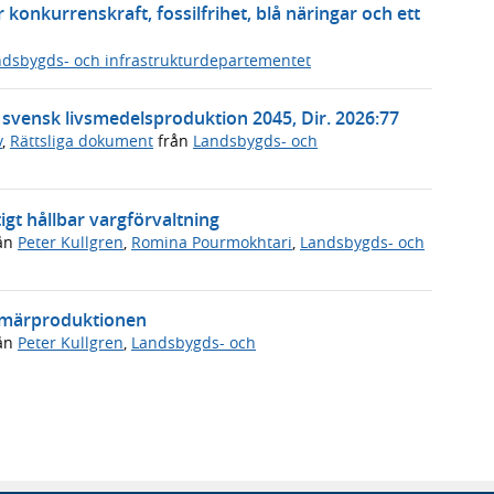
 konkurrenskraft, fossilfrihet, blå näringar och ett
dsbygds- och infrastrukturdepartementet
t svensk livsmedelsproduktion 2045, Dir. 2026:77
v
,
Rättsliga dokument
från
Landsbygds- och
igt hållbar vargförvaltning
ån
Peter Kullgren
,
Romina Pourmokhtari
,
Landsbygds- och
rimärproduktionen
ån
Peter Kullgren
,
Landsbygds- och