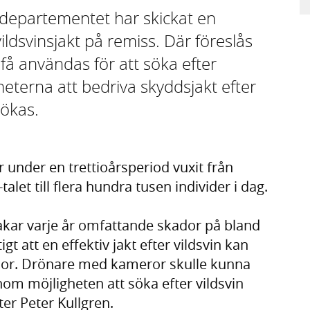
rdepartementet har skickat en
dsvinsjakt på remiss. Där föreslås
a få användas för att söka efter
igheterna att bedriva skyddsjakt efter
tökas.
under en trettioårsperiod vuxit från
let till flera hundra tusen individer i dag.
kar varje år omfattande skador på bland
gt att en effektiv jakt efter vildsvin kan
ador. Drönare med kameror skulle kunna
genom möjligheten att söka efter vildsvin
er Peter Kullgren.