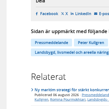
Dela
- öppnas i ny flik, extern w
- öppnas i ny flik, ext
- öppnas i
Facebook
X
LinkedIn
E-pos
Sidan är uppmärkt med följande 
Pressmeddelande
Peter Kullgren
Landsbygd, livsmedel och areella näring
Relaterat
Ny maritim strategi för stärkt konkurre
Publicerad
06 augusti 2026
·
Pressmeddelan
Kullgren
,
Romina Pourmokhtari
,
Landsbygds- 