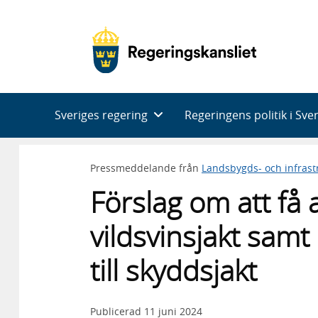
Huvudnavigering
Sveriges regering
Regeringens politik i Sve
Pressmeddelande från
Landsbygds- och infras
Förslag om att få
vildsvinsjakt sam
till skyddsjakt
Publicerad
11 juni 2024