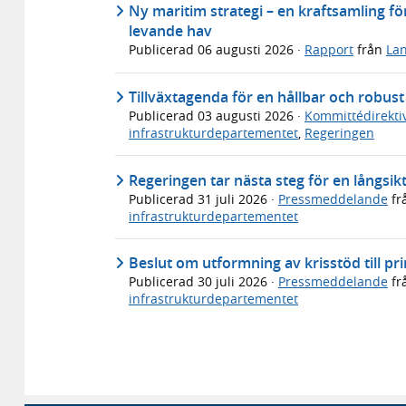
Ny maritim strategi – en kraftsamling för
levande hav
Publicerad
06 augusti 2026
·
Rapport
från
Lan
Tillväxtagenda för en hållbar och robus
Publicerad
03 augusti 2026
·
Kommittédirekti
infrastrukturdepartementet
,
Regeringen
Regeringen tar nästa steg för en långsikt
Publicerad
31 juli 2026
·
Pressmeddelande
fr
infrastrukturdepartementet
Beslut om utformning av krisstöd till p
Publicerad
30 juli 2026
·
Pressmeddelande
fr
infrastrukturdepartementet