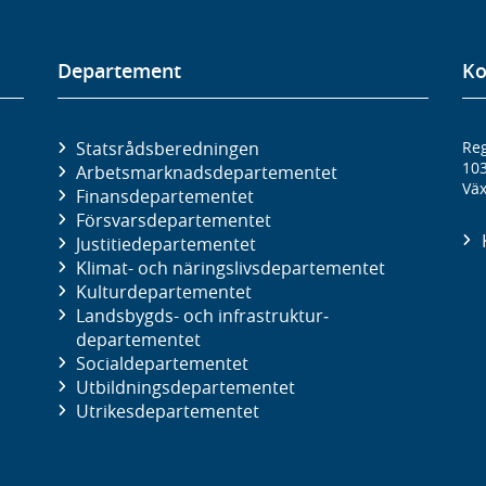
Departement
Ko
Statsrådsberedningen
Reg
10
Arbetsmarknads­departementet
Väx
Finans­departementet
Försvars­departementet
Justitie­departementet
Klimat- och näringslivs­departementet
Kultur­departementet
Landsbygds- och infrastruktur­
departementet
Social­departementet
Utbildnings­departementet
Utrikes­departementet