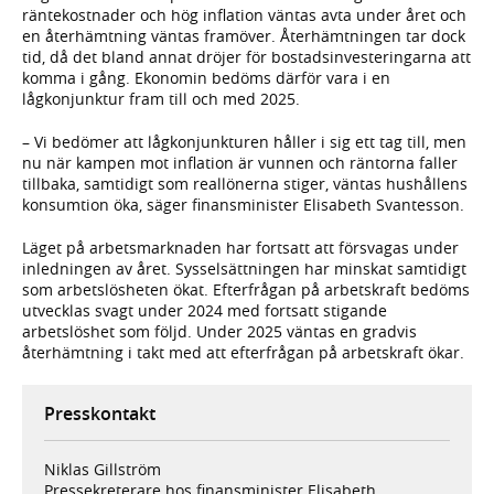
räntekostnader och hög inflation väntas avta under året och
en återhämtning väntas framöver. Återhämtningen tar dock
tid, då det bland annat dröjer för bostadsinvesteringarna att
komma i gång. Ekonomin bedöms därför vara i en
lågkonjunktur fram till och med 2025.
– Vi bedömer att lågkonjunkturen håller i sig ett tag till, men
nu när kampen mot inflation är vunnen och räntorna faller
tillbaka, samtidigt som reallönerna stiger, väntas hushållens
konsumtion öka, säger finansminister Elisabeth Svantesson.
Läget på arbetsmarknaden har fortsatt att försvagas under
inledningen av året. Sysselsättningen har minskat samtidigt
som arbetslösheten ökat. Efterfrågan på arbetskraft bedöms
utvecklas svagt under 2024 med fortsatt stigande
arbetslöshet som följd. Under 2025 väntas en gradvis
återhämtning i takt med att efterfrågan på arbetskraft ökar.
Presskontakt
Niklas Gillström
Pressekreterare hos finansminister Elisabeth