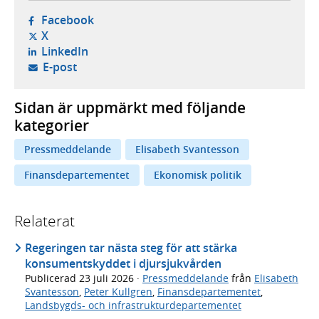
- öppnas i ny flik, extern webbplats,
Facebook
- öppnas i ny flik, extern webbplats,
X
- öppnas i ny flik, extern webbplats,
LinkedIn
- öppnar din e-postklient,
E-post
Sidan är uppmärkt med följande
kategorier
Pressmeddelande
Elisabeth Svantesson
Finansdepartementet
Ekonomisk politik
Relaterat
Regeringen tar nästa steg för att stärka
konsumentskyddet i djursjukvården
Publicerad
23 juli 2026
·
Pressmeddelande
från
Elisabeth
Svantesson
,
Peter Kullgren
,
Finansdepartementet
,
Landsbygds- och infrastrukturdepartementet