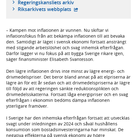
Regeringskansliets arkiv
- extern webbplats,
Riksarkivets webbplats
– Kampen mot inflationen är vunnen. Nu skiftar vi
inflationsfokus från att bekämpa inflationen till att bevaka
den. Samtidigt är läget i svensk ekonomi fortsatt ansträngt
med stigande arbetslöshet och svag inhemsk efterfrågan.
Därför lägger vi nu fokus på att bygga Sverige rikare igen,
säger finansminister Elisabeth Svantesson.
Den lägre inflationen drivs inte minst av lägre energi- och
drivmedelspriser. Det beror bland annat på att elpriserna är
lägre än för ett år sedan och att drivmedelspriserna är lägre
till följd av att regeringen sänkte reduktionsplikten och
drivmedelsskatterna. Fortsatt låga energipriser och en svag
efterfrågan i ekonomin bedöms dämpa inflationen
ytterligare framöver.
I Sverige har den inhemska efterfrågan fortsatt att utvecklas
svagt under inledningen av 2024 och såväl hushållens
konsumtion som bostadsinvesteringarna har minskat. De
negativa effekterna på svensk ekonomi av högre