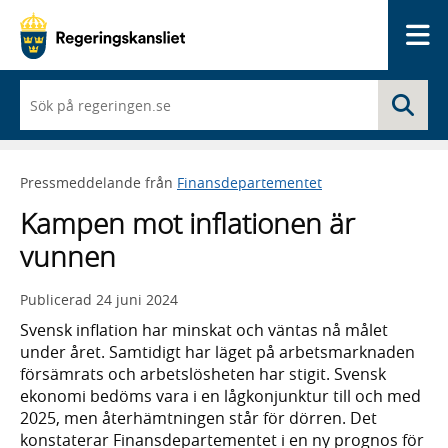
Me
När
Sö
du
börjar
skriva
så
Pressmeddelande från
Finansdepartementet
framträder
en
Kampen mot inflationen är
lista
med
vunnen
sökförslag
Publicerad
24 juni 2024
Svensk inflation har minskat och väntas nå målet
under året. Samtidigt har läget på arbetsmarknaden
försämrats och arbetslösheten har stigit. Svensk
ekonomi bedöms vara i en lågkonjunktur till och med
2025, men återhämtningen står för dörren. Det
konstaterar Finansdepartementet i en ny prognos för