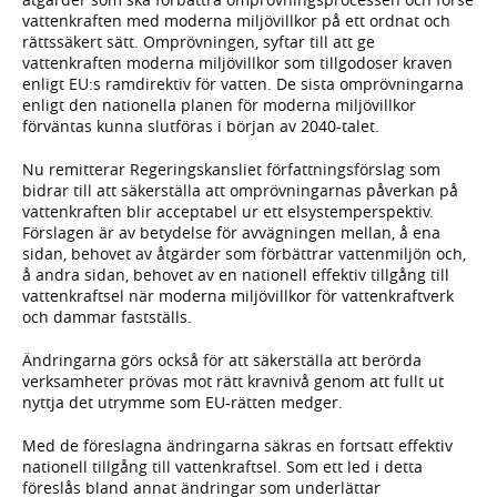
vattenkraften med moderna miljövillkor på ett ordnat och
rättssäkert sätt. Omprövningen, syftar till att ge
vattenkraften moderna miljövillkor som tillgodoser kraven
enligt EU:s ramdirektiv för vatten. De sista omprövningarna
enligt den nationella planen för moderna miljövillkor
förväntas kunna slutföras i början av 2040-talet.
Nu remitterar Regeringskansliet författningsförslag som
bidrar till att säkerställa att omprövningarnas påverkan på
vattenkraften blir acceptabel ur ett elsystemperspektiv.
Förslagen är av betydelse för avvägningen mellan, å ena
sidan, behovet av åtgärder som förbättrar vattenmiljön och,
å andra sidan, behovet av en nationell effektiv tillgång till
vattenkraftsel när moderna miljövillkor för vattenkraftverk
och dammar fastställs.
Ändringarna görs också för att säkerställa att berörda
verksamheter prövas mot rätt kravnivå genom att fullt ut
nyttja det utrymme som EU-rätten medger.
Med de föreslagna ändringarna säkras en fortsatt effektiv
nationell tillgång till vattenkraftsel. Som ett led i detta
föreslås bland annat ändringar som underlättar