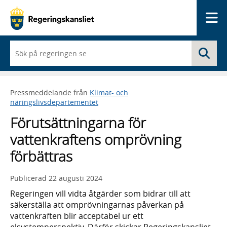
Me
När
Sö
du
börjar
skriva
så
Pressmeddelande från
Klimat- och
framträder
näringslivsdepartementet
en
lista
Förutsättningarna för
med
sökförslag
vattenkraftens omprövning
förbättras
Publicerad
22 augusti 2024
Regeringen vill vidta åtgärder som bidrar till att
säkerställa att omprövningarnas påverkan på
vattenkraften blir acceptabel ur ett
elsystemperspektiv. Därför skickar Regeringskansliet