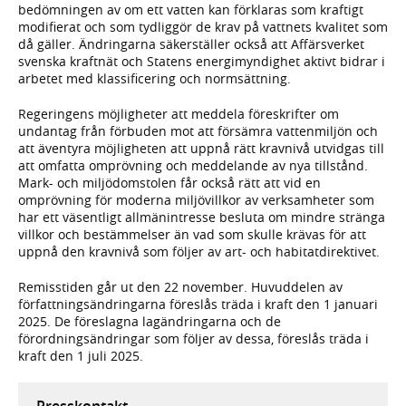
bedömningen av om ett vatten kan förklaras som kraftigt
modifierat och som tydliggör de krav på vattnets kvalitet som
då gäller. Ändringarna säkerställer också att Affärsverket
svenska kraftnät och Statens energimyndighet aktivt bidrar i
arbetet med klassificering och normsättning.
Regeringens möjligheter att meddela föreskrifter om
undantag från förbuden mot att försämra vattenmiljön och
att äventyra möjligheten att uppnå rätt kravnivå utvidgas till
att omfatta omprövning och meddelande av nya tillstånd.
Mark- och miljödomstolen får också rätt att vid en
omprövning för moderna miljövillkor av verksamheter som
har ett väsentligt allmänintresse besluta om mindre stränga
villkor och bestämmelser än vad som skulle krävas för att
uppnå den kravnivå som följer av art- och habitatdirektivet.
Remisstiden går ut den 22 november. Huvuddelen av
författningsändringarna föreslås träda i kraft den 1 januari
2025. De föreslagna lagändringarna och de
förordningsändringar som följer av dessa, föreslås träda i
kraft den 1 juli 2025.