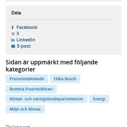
Dela
- öppnas i ny flik, extern webbplats,
Facebook
- öppnas i ny flik, extern webbplats,
X
- öppnas i ny flik, extern webbplats,
LinkedIn
- öppnar din e-postklient,
E-post
Sidan är uppmärkt med följande
kategorier
Pressmeddelande
Ebba Busch
Romina Pourmokhtari
Klimat- och näringslivsdepartementet
Energi
Miljö och klimat