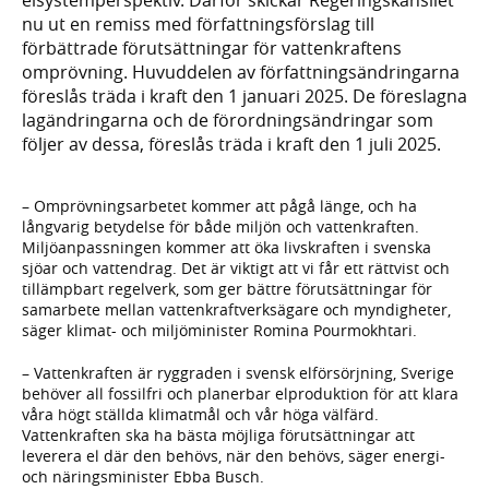
nu ut en remiss med författningsförslag till
förbättrade förutsättningar för vattenkraftens
omprövning. Huvuddelen av författningsändringarna
föreslås träda i kraft den 1 januari 2025. De föreslagna
lagändringarna och de förordningsändringar som
följer av dessa, föreslås träda i kraft den 1 juli 2025.
– Omprövningsarbetet kommer att pågå länge, och ha
långvarig betydelse för både miljön och vattenkraften.
Miljöanpassningen kommer att öka livskraften i svenska
sjöar och vattendrag. Det är viktigt att vi får ett rättvist och
tillämpbart regelverk, som ger bättre förutsättningar för
samarbete mellan vattenkraftverksägare och myndigheter,
säger klimat- och miljöminister Romina Pourmokhtari.
– Vattenkraften är ryggraden i svensk elförsörjning, Sverige
behöver all fossilfri och planerbar elproduktion för att klara
våra högt ställda klimatmål och vår höga välfärd.
Vattenkraften ska ha bästa möjliga förutsättningar att
leverera el där den behövs, när den behövs, säger energi-
och näringsminister Ebba Busch.