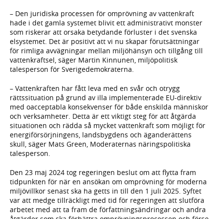
– Den juridiska processen för omprövning av vattenkraft
hade i det gamla systemet blivit ett administrativt monster
som riskerar att orsaka betydande förluster i det svenska
elsystemet. Det är positivt att vi nu skapar förutsättningar
för rimliga avvägningar mellan miljöhänsyn och tillgång till
vattenkraftsel, säger Martin Kinnunen, miljöpolitisk
talesperson för Sverigedemokraterna.
– Vattenkraften har fått leva med en svår och otrygg
rättssituation på grund av illa implementerade EU-direktiv
med oacceptabla konsekvenser för både enskilda människor
och verksamheter. Detta är ett viktigt steg för att åtgärda
situationen och rädda så mycket vattenkraft som möjligt för
energiförsörjningens, landsbygdens och äganderättens
skull, säger Mats Green, Moderaternas näringspolitiska
talesperson.
Den 23 maj 2024 tog regeringen beslut om att flytta fram
tidpunkten för när en ansökan om omprövning för moderna
miljövillkor senast ska ha getts in till den 1 juli 2025. Syftet
var att medge tillräckligt med tid för regeringen att slutföra
arbetet med att ta fram de författningsändringar och andra
åtgärder som ska förbättra omprövningsprocessen och förse