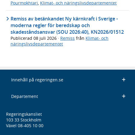
Pourmokhtari
,
Klimat- och näringslivsdepartementet
Remiss av betänkandet Ny kärnkraft i Sverige -
moderna regler för beredskap och
skadeståndsansvar (SOU 2026:40), KN2026/01512
Publicerad
08 juli 2026
·
Remiss
från
Klimat- och
näringslivsdepartementet
Innehåll på regeringen.se
Departement
Regeringskansliet
103 33 Stockholm
Växel 08-405 10 00