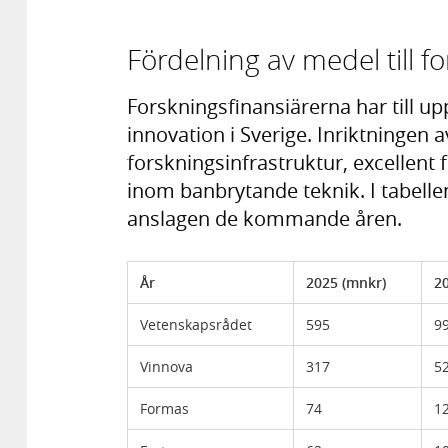
Fördelning av medel till f
Forskningsfinansiärerna har till upp
innovation i Sverige. Inriktningen 
forskningsinfrastruktur, excellent
inom banbrytande teknik. I tabell
anslagen de kommande åren.
År
2025 (mnkr)
2
Vetenskapsrådet
595
9
Vinnova
317
5
Formas
74
1