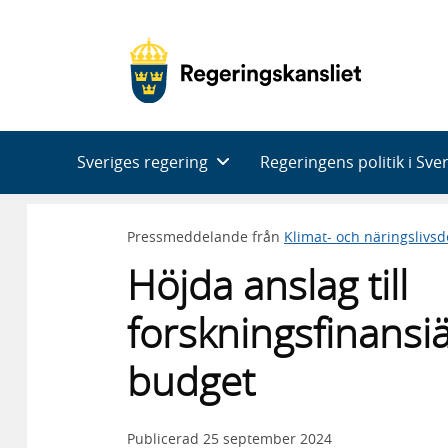
Huvudnavigering
Sveriges regering
Regeringens politik i Sve
Pressmeddelande från
Klimat- och näringslivs
Höjda anslag till
forskningsfinansi
budget
Publicerad
25 september 2024