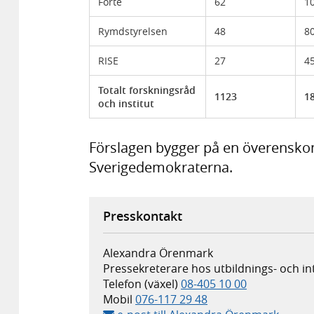
Forte
62
1
Rymdstyrelsen
48
8
RISE
27
4
Totalt forskningsråd
1123
1
och institut
Förslagen bygger på en överensk
Sverigedemokraterna.
Presskontakt
Alexandra Örenmark
Pressekreterare hos utbildnings- och 
Telefon (växel)
08-405 10 00
Mobil
076-117 29 48