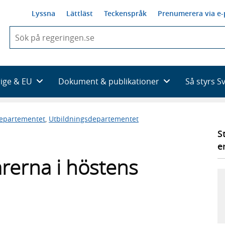
Lyssna
Lättläst
Teckenspråk
Prenumerera via e-
När
du
börjar
skriva
så
rige & EU
Dokument & publikationer
Så styrs S
framträder
en
lista
departementet
,
Utbildningsdepartementet
med
sökförslag
S
e
ärerna i höstens