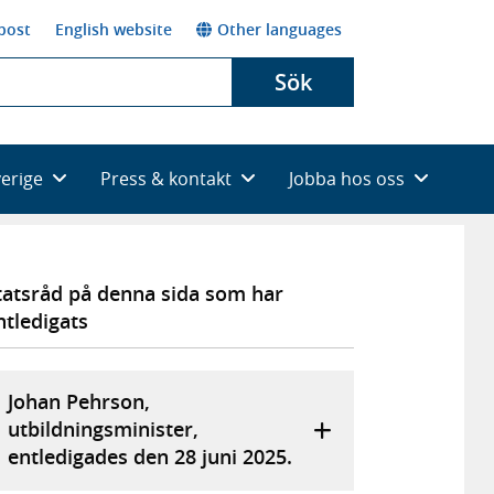
post
English website
Other languages
Sök
verige
Press & kontakt
Jobba hos oss
tatsråd på denna sida som har
ntledigats
Johan Pehrson,
utbildningsminister,
entledigades den 28 juni 2025.