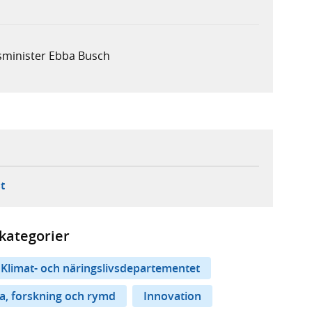
sminister Ebba Busch
ebbplats,
ern webbplats,
 ny flik, extern webbplats,
- öppnar din e-postklient,
t
kategorier
Klimat- och näringslivsdepartementet
a, forskning och rymd
Innovation