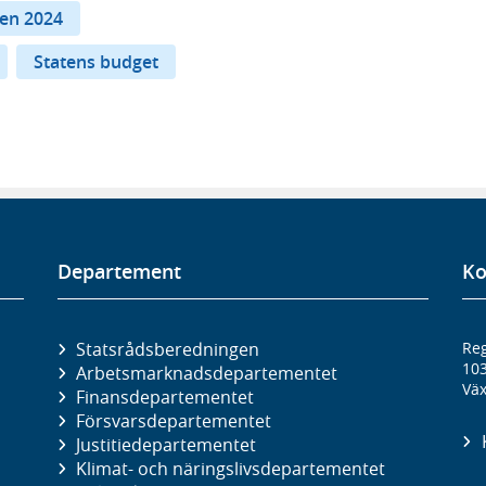
nen 2024
Statens budget
Departement
Ko
Statsrådsberedningen
Reg
10
Arbetsmarknads­departementet
Väx
Finans­departementet
Försvars­departementet
Justitie­departementet
Klimat- och näringslivs­departementet