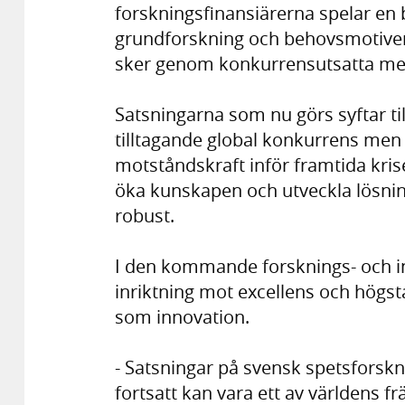
forskningsfinansiärerna spelar en b
grundforskning och behovsmotiver
sker genom konkurrensutsatta me
Satsningarna som nu görs syftar till
tilltagande global konkurrens men
motståndskraft inför framtida krise
öka kunskapen och utveckla lösning
robust.
I den kommande forsknings- och in
inriktning mot excellens och högsta
som innovation.
- Satsningar på svensk spetsforskni
fortsatt kan vara ett av världens 