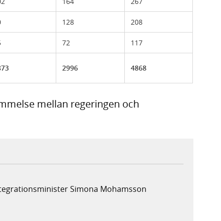
02
164
267
0
128
208
5
72
117
873
2996
4868
ommelse mellan regeringen och
integrationsminister Simona Mohamsson