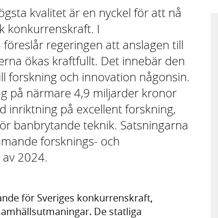
gsta kvalitet är en nyckel för att nå
k konkurrenskraft. I
öreslår regeringen att anslagen till
erna ökas kraftfullt. Det innebär den
ill forskning och innovation någonsin.
ng på närmare 4,9 miljarder kronor
d inriktning på excellent forskning,
för banbrytande teknik. Satsningarna
mmande forsknings- och
t av 2024.
ande för Sveriges konkurrenskraft,
samhällsutmaningar. De statliga