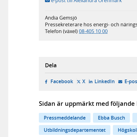
e-post till Alexandra Örenmark
Andia Gemsjö
Pressekreterare hos energi- och näring
Telefon (växel)
08-405 10 00
Dela
- öppnas i ny flik, extern w
- öppnas i ny flik, ext
- öppnas i
Facebook
X
LinkedIn
E-pos
Sidan är uppmärkt med följande 
Pressmeddelande
Ebba Busch
Utbildningsdepartementet
Högskol