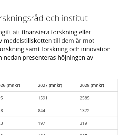
orskningsråd och institut
gift att finansiera forskning eller
av medelstillskotten till dem är mot
 forskning samt forskning och innovation
en nedan presenteras höjningen av
026 (mnkr)
2027 (mnkr)
2028 (mnkr)
95
1591
2585
28
844
1372
23
197
319