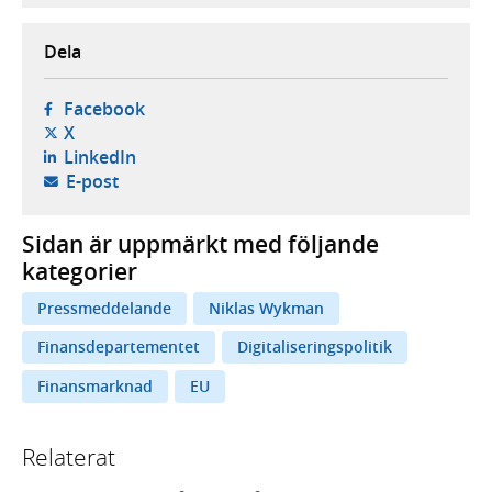
Dela
- öppnas i ny flik, extern webbplats,
Facebook
- öppnas i ny flik, extern webbplats,
X
- öppnas i ny flik, extern webbplats,
LinkedIn
- öppnar din e-postklient,
E-post
Sidan är uppmärkt med följande
kategorier
Pressmeddelande
Niklas Wykman
Finansdepartementet
Digitaliseringspolitik
Finansmarknad
EU
Relaterat