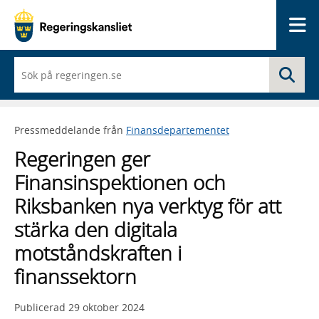
Me
När
Sö
du
börjar
skriva
så
Pressmeddelande från
Finansdepartementet
framträder
en
Regeringen ger
lista
med
Finansinspektionen och
sökförslag
Riksbanken nya verktyg för att
stärka den digitala
motståndskraften i
finanssektorn
Publicerad
29 oktober 2024