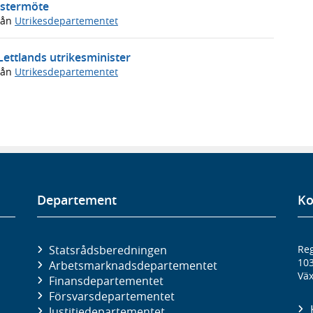
nistermöte
rån
Utrikesdepartementet
 Lettlands utrikesminister
rån
Utrikesdepartementet
Departement
Ko
Statsrådsberedningen
Reg
10
Arbetsmarknads­departementet
Väx
Finans­departementet
Försvars­departementet
Justitie­departementet