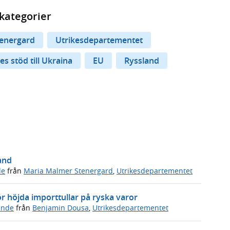
kategorier
energard
Utrikesdepartementet
es stöd till Ukraina
EU
Ryssland
and
de
från
Maria Malmer Stenergard
,
Utrikesdepartementet
ör höjda importtullar på ryska varor
ande
från
Benjamin Dousa
,
Utrikesdepartementet