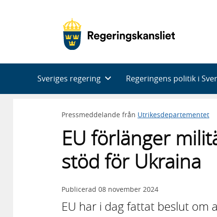
Huvudnavigering
Sveriges regering
Regeringens politik i Sve
Pressmeddelande från
Utrikesdepartementet
EU förlänger militä
stöd för Ukraina
Publicerad
08 november 2024
EU har i dag fattat beslut om 