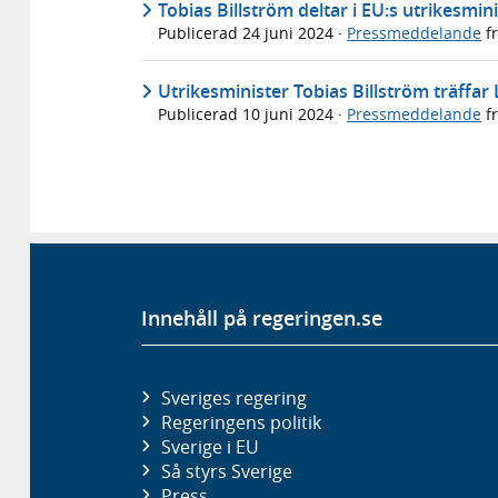
Tobias Billström deltar i EU:s utrikesmi
Publicerad
24 juni 2024
·
Pressmeddelande
f
Utrikesminister Tobias Billström träffar
Publicerad
10 juni 2024
·
Pressmeddelande
f
Innehåll på regeringen.se
Sveriges regering
Regeringens politik
Sverige i EU
Så styrs Sverige
Press