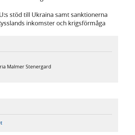
EU:s stöd till Ukraina samt sanktionerna
 Rysslands inkomster och krigsförmåga
aria Malmer Stenergard
ebbplats,
ern webbplats,
 ny flik, extern webbplats,
- öppnar din e-postklient,
t