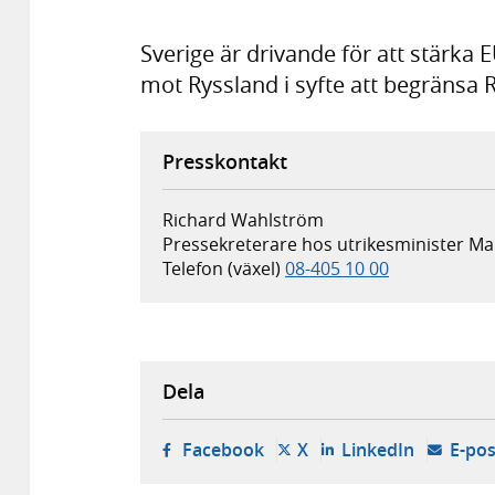
Sverige är drivande för att stärka 
mot Ryssland i syfte att begränsa
Presskontakt
Richard Wahlström
Pressekreterare hos utrikesminister M
Telefon (växel)
08-405 10 00
Dela
- öppnas i ny flik, extern w
- öppnas i ny flik, ext
- öppnas i
Facebook
X
LinkedIn
E-pos