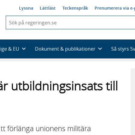
Lyssna
Lättläst
Teckenspråk
Prenumerera via e-
När
du
börjar
skriva
så
rige & EU
Dokument & publikationer
Så styrs S
framträder
en
lista
med
sökförslag
r utbildningsinsats till
att förlänga unionens militära