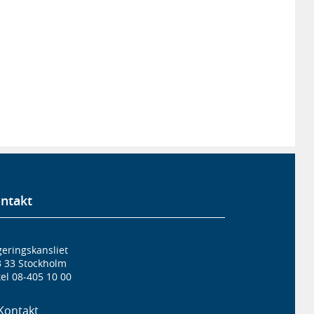
ntakt
eringskansliet
3 33 Stockholm
el 08-405 10 00
Kontakt