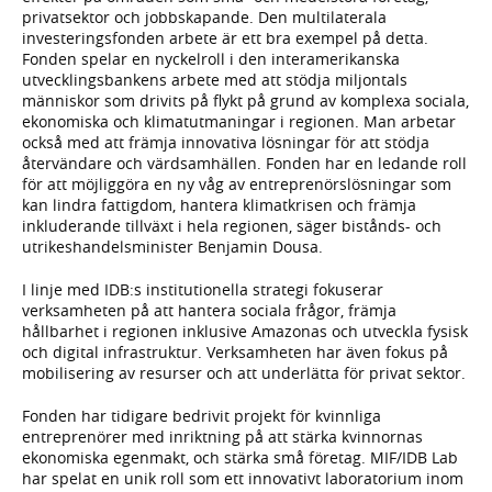
privatsektor och jobbskapande. Den multilaterala
investeringsfonden arbete är ett bra exempel på detta.
Fonden spelar en nyckelroll i den interamerikanska
utvecklingsbankens arbete med att stödja miljontals
människor som drivits på flykt på grund av komplexa sociala,
ekonomiska och klimatutmaningar i regionen. Man arbetar
också med att främja innovativa lösningar för att stödja
återvändare och värdsamhällen. Fonden har en ledande roll
för att möjliggöra en ny våg av entreprenörslösningar som
kan lindra fattigdom, hantera klimatkrisen och främja
inkluderande tillväxt i hela regionen, säger bistånds- och
utrikeshandelsminister Benjamin Dousa.
I linje med IDB:s institutionella strategi fokuserar
verksamheten på att hantera sociala frågor, främja
hållbarhet i regionen inklusive Amazonas och utveckla fysisk
och digital infrastruktur. Verksamheten har även fokus på
mobilisering av resurser och att underlätta för privat sektor.
Fonden har tidigare bedrivit projekt för kvinnliga
entreprenörer med inriktning på att stärka kvinnornas
ekonomiska egenmakt, och stärka små företag. MIF/IDB Lab
har spelat en unik roll som ett innovativt laboratorium inom