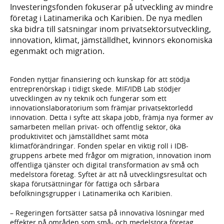
Investeringsfonden fokuserar på utveckling av mindre
företag i Latinamerika och Karibien. De nya medlen
ska bidra till satsningar inom privatsektorsutveckling,
innovation, klimat, jämställdhet, kvinnors ekonomiska
egenmakt och migration.
Fonden nyttjar finansiering och kunskap för att stödja
entreprenörskap i tidigt skede. MIF/IDB Lab stödjer
utvecklingen av ny teknik och fungerar som ett
innovationslaboratorium som främjar privatsektorledd
innovation. Detta i syfte att skapa jobb, främja nya former av
samarbeten mellan privat- och offentlig sektor, öka
produktivitet och jämställdhet samt möta
klimatförändringar. Fonden spelar en viktig roll i IDB-
gruppens arbete med frågor om migration, innovation inom
offentliga tjänster och digital transformation av små och
medelstora företag. Syftet är att nå utvecklingsresultat och
skapa förutsättningar för fattiga och sårbara
befolkningsgrupper i Latinamerika och Karibien.
– Regeringen fortsätter satsa på innovativa lösningar med
effekter på områden som små- och medelstora företag,