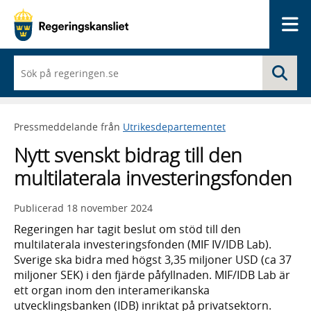
Me
När
Sö
du
börjar
skriva
så
Pressmeddelande från
Utrikesdepartementet
framträder
en
Nytt svenskt bidrag till den
lista
med
multilaterala investeringsfonden
sökförslag
Publicerad
18 november 2024
Regeringen har tagit beslut om stöd till den
multilaterala investeringsfonden (MIF IV/IDB Lab).
Sverige ska bidra med högst 3,35 miljoner USD (ca 37
miljoner SEK) i den fjärde påfyllnaden. MIF/IDB Lab är
ett organ inom den interamerikanska
utvecklingsbanken (IDB) inriktat på privatsektorn.