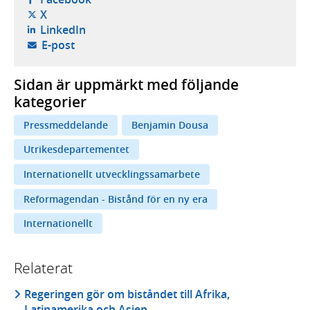
- öppnas i ny flik, extern webbplats,
X
- öppnas i ny flik, extern webbplats,
LinkedIn
- öppnar din e-postklient,
E-post
Sidan är uppmärkt med följande
kategorier
Pressmeddelande
Benjamin Dousa
Utrikesdepartementet
Internationellt utvecklingssamarbete
Reformagendan - Bistånd för en ny era
Internationellt
Relaterat
Regeringen gör om biståndet till Afrika,
Latinamerika och Asien