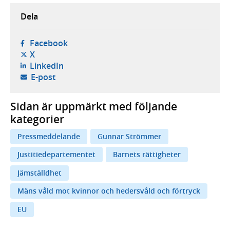
Dela
- öppnas i ny flik, extern webbplats,
Facebook
- öppnas i ny flik, extern webbplats,
X
- öppnas i ny flik, extern webbplats,
LinkedIn
- öppnar din e-postklient,
E-post
Sidan är uppmärkt med följande
kategorier
Pressmeddelande
Gunnar Strömmer
Justitiedepartementet
Barnets rättigheter
Jämställdhet
Mäns våld mot kvinnor och hedersvåld och förtryck
EU