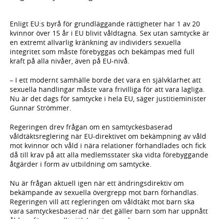
Enligt EU:s byrå för grundläggande rättigheter har 1 av 20
kvinnor över 15 år i EU blivit våldtagna. Sex utan samtycke är
en extremt allvarlig kränkning av individers sexuella
integritet som måste förebyggas och bekämpas med full
kraft på alla nivåer, även på EU-nivå.
– I ett modernt samhälle borde det vara en självklarhet att
sexuella handlingar måste vara frivilliga för att vara lagliga.
Nu är det dags för samtycke i hela EU, säger justitieminister
Gunnar Strömmer.
Regeringen drev frågan om en samtyckesbaserad
våldtäktsreglering när EU-direktivet om bekämpning av våld
mot kvinnor och våld i nära relationer förhandlades och fick
då till krav på att alla medlemsstater ska vidta förebyggande
åtgärder i form av utbildning om samtycke.
Nu är frågan aktuell igen när ett ändringsdirektiv om
bekämpande av sexuella övergrepp mot barn förhandlas.
Regeringen vill att regleringen om våldtäkt mot barn ska
vara samtyckesbaserad när det gäller barn som har uppnått