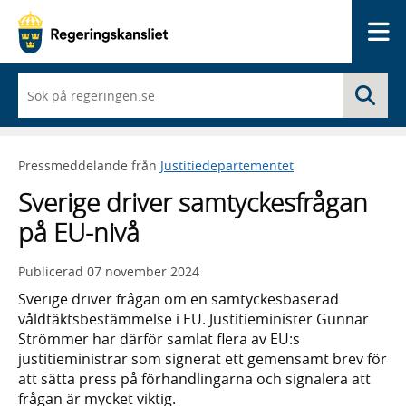
Me
När
Sö
du
börjar
skriva
så
Pressmeddelande från
Justitiedepartementet
framträder
en
Sverige driver samtyckesfrågan
lista
med
på EU-nivå
sökförslag
Publicerad
07 november 2024
Sverige driver frågan om en samtyckesbaserad
våldtäktsbestämmelse i EU. Justitieminister Gunnar
Strömmer har därför samlat flera av EU:s
justitieministrar som signerat ett gemensamt brev för
att sätta press på förhandlingarna och signalera att
frågan är mycket viktig.