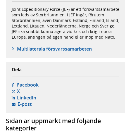
Joint Expeditionary Force (JEF) är ett försvarssamarbete
som leds av Storbritannien. I JEF ingår, förutom
Storbritannien, även Danmark, Estland, Finland, Island,
Lettland, Litauen, Nederländerna, Norge och Sverige.
JEF ska snabbt kunna agera vid kris och krig i norra
Europa, antingen på egen hand eller ihop med Nato.
Multilaterala försvarssamarbeten
Dela
- öppnas i ny flik, extern webbplats,
Facebook
- öppnas i ny flik, extern webbplats,
X
- öppnas i ny flik, extern webbplats,
LinkedIn
- öppnar din e-postklient,
E-post
Sidan är uppmärkt med följande
kategorier