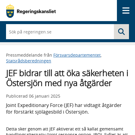
Me
När
Sö
du
börjar
skriva
så
Pressmeddelande från
Försvarsdepartementet
,
framträder
Statsrådsberedningen
en
lista
JEF bidrar till att öka säkerheten i
med
sökförslag
Östersjön med nya åtgärder
Publicerad
06 januari 2025
Joint Expeditionary Force (JEF) har vidtagit åtgärder
för förstärkt sjölägesbild i Östersjön.
Detta sker genom att JEF aktiverat ett så kallat gemensamt
handlingsalternativ (Joint response option, JRO). Syftet är att