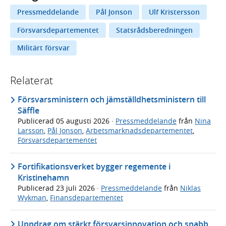
Pressmeddelande
Pål Jonson
Ulf Kristersson
Försvarsdepartementet
Statsrådsberedningen
Militärt försvar
Relaterat
Försvarsministern och jämställdhetsministern till
Säffle
Publicerad
05 augusti 2026
·
Pressmeddelande
från
Nina
Larsson
,
Pål Jonson
,
Arbetsmarknadsdepartementet
,
Försvarsdepartementet
Fortifikationsverket bygger regemente i
Kristinehamn
Publicerad
23 juli 2026
·
Pressmeddelande
från
Niklas
Wykman
,
Finansdepartementet
Uppdrag om stärkt försvarsinnovation och snabb