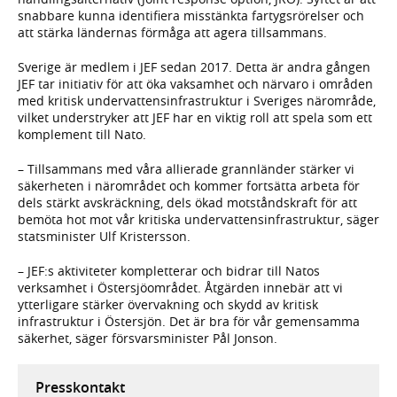
snabbare kunna identifiera misstänkta fartygsrörelser och
att stärka ländernas förmåga att agera tillsammans.
Sverige är medlem i JEF sedan 2017. Detta är andra gången
JEF tar initiativ för att öka vaksamhet och närvaro i områden
med kritisk undervattensinfrastruktur i Sveriges närområde,
vilket understryker att JEF har en viktig roll att spela som ett
komplement till Nato.
– Tillsammans med våra allierade grannländer stärker vi
säkerheten i närområdet och kommer fortsätta arbeta för
dels stärkt avskräckning, dels ökad motståndskraft för att
bemöta hot mot vår kritiska undervattensinfrastruktur, säger
statsminister Ulf Kristersson.
– JEF:s aktiviteter kompletterar och bidrar till Natos
verksamhet i Östersjöområdet. Åtgärden innebär att vi
ytterligare stärker övervakning och skydd av kritisk
infrastruktur i Östersjön. Det är bra för vår gemensamma
säkerhet, säger försvarsminister Pål Jonson.
Presskontakt