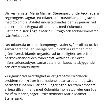
Utrikesminister Maria Malmer Stenergard undertecknade, å
regeringens vägnar, ett bilateralt brottsbekämpningsavtal
med Colombia. Avtalet undertecknades den 28 januari vid
en ceremoni i Bogotá tillsammans med Colombias
justitieminister Ángela María Buitrago och försvarsminister
Iván Velásquez.
Det bilaterala brottsbekämpningsavtalet syftar till att utöka
samarbetet mellan Sverige och Colombia i kampen mot
gränsöverskridande organiserad brottslighet, terrorism,
narkotikahandel och cyberbrott. Avtalet avser ökat
informationsutbyte, samarbete inom kapacitetsbyggande
och erfarenhetsutbyte.
– Organiserad brottslighet är ett gränsöverskridande
problem som kräver internationellt samarbete med våra
partners runt om i världen. Regeringen ser fram emot att
arbeta tillsammans med Colombia inom ett viktigt område
för våra länder, säger utrikesminister Maria Malmer
Stenergard.