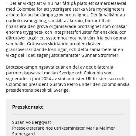
– Det är viktigt att vi nu har fått på plats ett samarbetsavtal
med Colombia för att ytterligare stärka våra myndigheters
arbete för att bekämpa grov brottslighet. Det är välkänt att
narkotikasmuggling, särskilt av kokain, bidrar till att
finansiera den grova organiserade brottslighet som orsakar
enorma trygghets- och integritetsförluster för enskilda, och
därutöver utgör ett systemhot mot hela vårt fria och öppna
samhälle. Gränsöverskridande problem kräver
gränsöverskridande lösningar, och detta samarbete är en
viktig del i det, säger justitieminister Gunnar Strömmer.
Brottsbekämpningsavtalet är en del av det bilaterala
partnerskapsavtal mellan Sverige och Colombia som
signerades i juni 2024 av statsminister Ulf Kristersson och
Colombias president Gustavo Petro under den colombianska
presidentens besök till Sverige.
Presskontakt
Susan Vo Bergqvist
Pressekreterare hos utrikesminister Maria Malmer
Stenergard