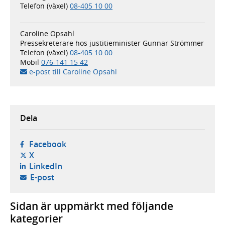
Telefon (växel)
08-405 10 00
Caroline Opsahl
Pressekreterare hos justitieminister Gunnar Strömmer
Telefon (växel)
08-405 10 00
Mobil
076-141 15 42
e-post till Caroline Opsahl
Dela
- öppnas i ny flik, extern webbplats,
Facebook
- öppnas i ny flik, extern webbplats,
X
- öppnas i ny flik, extern webbplats,
LinkedIn
- öppnar din e-postklient,
E-post
Sidan är uppmärkt med följande
kategorier