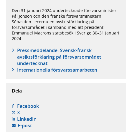
Den 31 januari 2024 undertecknade försvarsminister
Pål Jonson och den franske försvarsministern
Sébastien Lecornu en avsiktsförklaring på
försvarsområdet i samband med att president
Emmanuel Macrons statsbesök i Sverige 30–31 januari
2024.
Pressmeddelande: Svensk-fransk
avsiktsförklaring på försvarsområdet
undertecknat
Internationella försvarssamarbeten
Dela
- öppnas i ny flik, extern webbplats,
Facebook
- öppnas i ny flik, extern webbplats,
X
- öppnas i ny flik, extern webbplats,
LinkedIn
- öppnar din e-postklient,
E-post