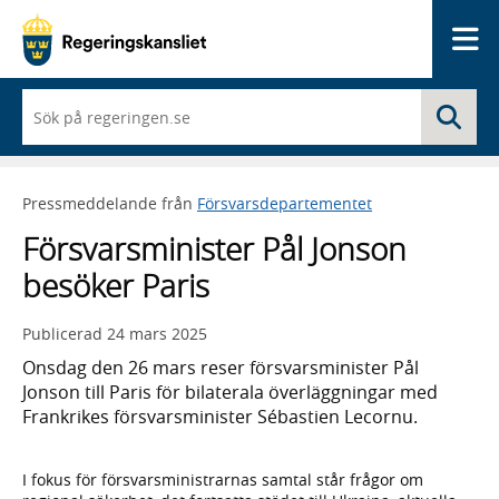
Me
När
Sö
du
börjar
skriva
så
Pressmeddelande från
Försvarsdepartementet
framträder
en
Försvarsminister Pål Jonson
lista
med
besöker Paris
sökförslag
Publicerad
24 mars 2025
Onsdag den 26 mars reser försvarsminister Pål
Jonson till Paris för bilaterala överläggningar med
Frankrikes försvarsminister Sébastien Lecornu.
I fokus för försvarsministrarnas samtal står frågor om