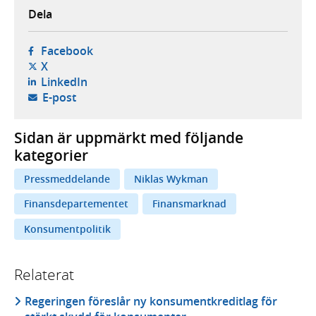
Dela
- öppnas i ny flik, extern webbplats,
Facebook
- öppnas i ny flik, extern webbplats,
X
- öppnas i ny flik, extern webbplats,
LinkedIn
- öppnar din e-postklient,
E-post
Sidan är uppmärkt med följande
kategorier
Pressmeddelande
Niklas Wykman
Finansdepartementet
Finansmarknad
Konsumentpolitik
Relaterat
Regeringen föreslår ny konsumentkreditlag för