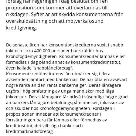
förslag har regeringen i dag beslutat om i en
proposition som kommer att överlämnas till
riksdagen. Syftet är att skydda konsumenterna från
överskuldsättning och att motverka osund
kreditgivning.
De senaste åren har konsumtionskrediterna vuxit i snabb
takt och cirka 400 000 personer har skulder hos
Kronofogdemyndigheten. Konsumentkrediter lämnas eller
förmedlas i dag bland annat av konsumentkreditinstitut,
även kallade ”snabblåneföretag”.
Konsumentkreditinstitutens lån utmärker sig i flera
avseenden jämfört med bankernas. De har ofta en avsevärt
högre ränta än den ränta bankerna ger. Deras låntagare
utgörs i hög omfattning av unga människor med låga
inkomster. Deras låntagare får också i väsentligt högre grad
än bankers låntagare betalningspåminnelser, inkassokrav
och skulder hos Kronofogde­myndigheten. Förslagen i
propositionen innebär att konsumentkrediter i
fortsättningen bara får lämnas eller förmedlas av
kreditinstitut, det vill säga banker och
kreditmarknadsföretag.