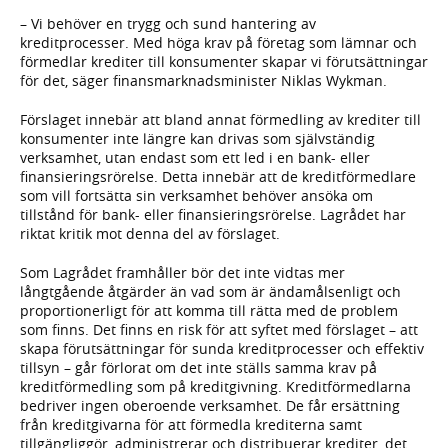
– Vi behöver en trygg och sund hantering av
kreditprocesser. Med höga krav på företag som lämnar och
förmedlar krediter till konsumenter skapar vi förutsättningar
för det, säger finansmarknadsminister Niklas Wykman.
Förslaget innebär att bland annat förmedling av krediter till
konsumenter inte längre kan drivas som självständig
verksamhet, utan endast som ett led i en bank- eller
finansierings­rörelse. Detta innebär att de kreditförmedlare
som vill fortsätta sin verksamhet behöver ansöka om
tillstånd för bank- eller finansieringsrörelse. Lagrådet har
riktat kritik mot denna del av förslaget.
Som Lagrådet framhåller bör det inte vidtas mer
långtgående åtgärder än vad som är ändamålsenligt och
proportionerligt för att komma till rätta med de problem
som finns. Det finns en risk för att syftet med förslaget – att
skapa förutsättningar för sunda kreditprocesser och effektiv
tillsyn – går förlorat om det inte ställs samma krav på
kreditförmedling som på kreditgivning. Kreditförmedlarna
bedriver ingen oberoende verksamhet. De får ersättning
från kreditgivarna för att förmedla krediterna samt
tillgängliggör, administrerar och distribuerar krediter, det