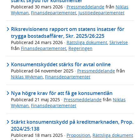
stärkt skydd för konsumenter
Publicerad
30 mars 2026
·
Pressmeddelande
från
Niklas
Wykman
,
Finansdepartementet
,
Justitiedepartementet
Riksrevisionens rapport om statens insatser för
trygga bostadsaffärer, Skr. 2025/26:225
Publicerad
24 mars 2026
·
Rättsliga dokument
,
Skrivelse
från
Finansdepartementet
,
Regeringen
Konsumentskyddet stärks för avtal online
Publicerad
04 november 2025
·
Pressmeddelande
från
Niklas Wykman
,
Finansdepartementet
Nya högre krav för att få ge konsumentlån
Publicerad
21 maj 2025
·
Pressmeddelande
från
Niklas
Wykman
,
Finansdepartementet
Stärkt konsumentskydd på kreditmarknaden, Prop.
2024/25:138
Publicerad
18 mars 2025
·
Proposition
,
Rättsliga dokument