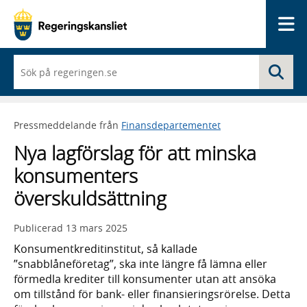
Me
När
Sö
du
börjar
skriva
så
Pressmeddelande från
Finansdepartementet
framträder
en
Nya lagförslag för att minska
lista
med
konsumenters
sökförslag
överskuldsättning
Publicerad
13 mars 2025
Konsumentkreditinstitut, så kallade
”snabblåneföretag”, ska inte längre få lämna eller
förmedla krediter till konsumenter utan att ansöka
om tillstånd för bank- eller finansieringsrörelse. Detta