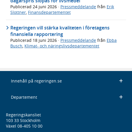
dagarspris slopas för livsmedel
Publicerad
24 juni 2026
·
Pressmeddelande
från
Erik
Slottner
,
Finansdepartementet
Regeringen vill stärka kvaliteten i företagens
finansiella rapportering
Publicerad
18 juni 2026
·
Pressmeddelande
från
Ebba
Busch
,
Klimat- och näringslivsdepartementet
Innehåll på regeringen.se
Departement
Regeringskansliet
103 33 Stockholm
Växel 08-405 10 00