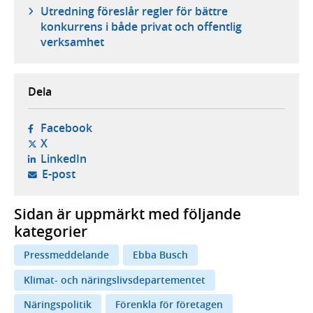
Utredning föreslår regler för bättre
konkurrens i både privat och offentlig
verksamhet
Dela
- öppnas i ny flik, extern webbplats,
Facebook
- öppnas i ny flik, extern webbplats,
X
- öppnas i ny flik, extern webbplats,
LinkedIn
- öppnar din e-postklient,
E-post
Sidan är uppmärkt med följande
kategorier
Pressmeddelande
Ebba Busch
Klimat- och näringslivsdepartementet
Näringspolitik
Förenkla för företagen