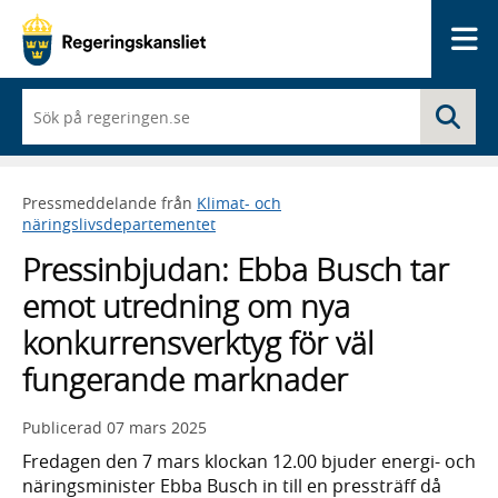
Me
När
Sö
du
börjar
skriva
så
Pressmeddelande från
Klimat- och
framträder
näringslivsdepartementet
en
lista
Pressinbjudan: Ebba Busch tar
med
sökförslag
emot utredning om nya
konkurrensverktyg för väl
fungerande marknader
Publicerad
07 mars 2025
Fredagen den 7 mars klockan 12.00 bjuder energi- och
näringsminister Ebba Busch in till en pressträff då