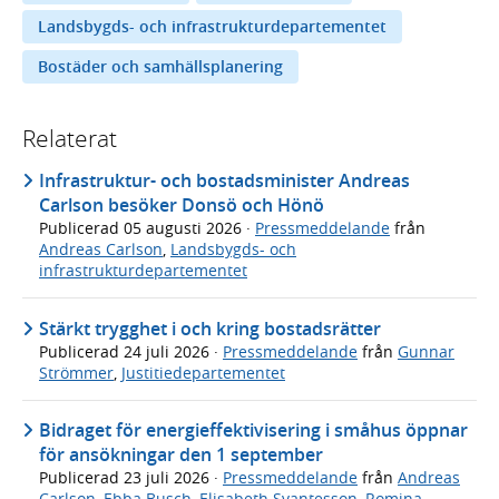
Landsbygds- och infrastrukturdepartementet
Bostäder och samhällsplanering
Relaterat
Infrastruktur- och bostadsminister Andreas
Carlson besöker Donsö och Hönö
Publicerad
05 augusti 2026
·
Pressmeddelande
från
Andreas Carlson
,
Landsbygds- och
infrastrukturdepartementet
Stärkt trygghet i och kring bostadsrätter
Publicerad
24 juli 2026
·
Pressmeddelande
från
Gunnar
Strömmer
,
Justitiedepartementet
Bidraget för energieffektivisering i småhus öppnar
för ansökningar den 1 september
Publicerad
23 juli 2026
·
Pressmeddelande
från
Andreas
Carlson
,
Ebba Busch
,
Elisabeth Svantesson
,
Romina