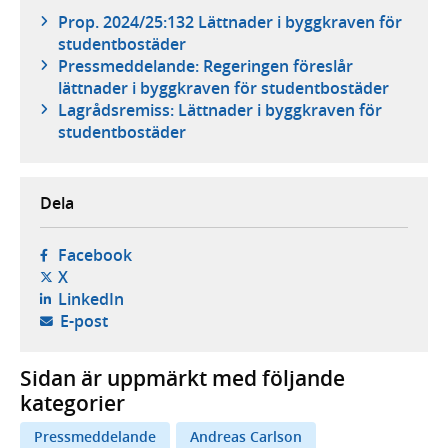
Prop. 2024/25:132 Lättnader i byggkraven för
studentbostäder
Pressmeddelande: Regeringen föreslår
lättnader i byggkraven för studentbostäder
Lagrådsremiss: Lättnader i byggkraven för
studentbostäder
Dela
- öppnas i ny flik, extern webbplats,
Facebook
- öppnas i ny flik, extern webbplats,
X
- öppnas i ny flik, extern webbplats,
LinkedIn
- öppnar din e-postklient,
E-post
Sidan är uppmärkt med följande
kategorier
Pressmeddelande
Andreas Carlson