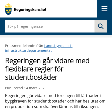
Me
När
Sö
du
börjar
skriva
så
Pressmeddelande från
Landsbygds- och
framträder
infrastrukturdepartementet
en
lista
Regeringen går vidare med
med
sökförslag
flexiblare regler för
studentbostäder
Publicerad
14 mars 2025
Regeringen går vidare med förslagen till lättnader i
byggkraven för studentbostäder och har beslutat om
en proposition som ska överlämnas till riksdagen.