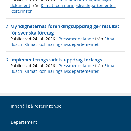
dokument
från
Klimat- och näringslivsdepartementet
,
Regeringen
Myndigheternas förenklingsuppdrag ger resultat
för svenska företag
Publicerad
24 juli 2026
·
Pressmeddelande
från
Ebba
Busch
,
Klimat- och näringslivsdepartementet
Implementeringsrådets uppdrag förlängs
Publicerad
24 juli 2026
·
Pressmeddelande
från
Ebba
Busch
,
Klimat- och näringslivsdepartementet
Innehåll på regeringen.se
Departement