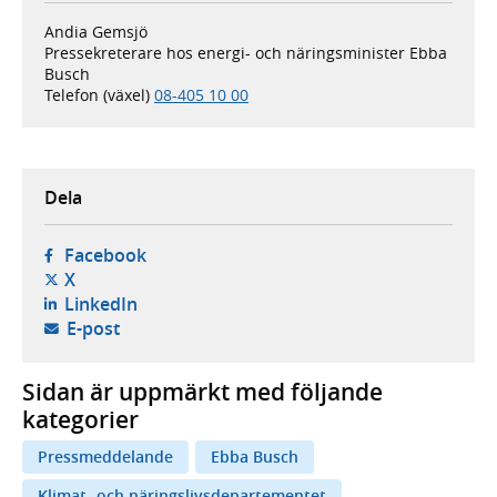
Andia Gemsjö
Pressekreterare hos energi- och näringsminister Ebba
Busch
Telefon (växel)
08-405 10 00
Dela
- öppnas i ny flik, extern webbplats,
Facebook
- öppnas i ny flik, extern webbplats,
X
- öppnas i ny flik, extern webbplats,
LinkedIn
- öppnar din e-postklient,
E-post
Sidan är uppmärkt med följande
kategorier
Pressmeddelande
Ebba Busch
Klimat- och näringslivsdepartementet