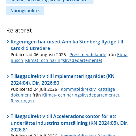
Näringspolitik
Relaterat
Regeringen har utsett Annika Stenberg Ryttge till
särskild utredare
Publicerad
06 augusti 2026
·
Pressmeddelande
från
Ebba
Busch
,
Klimat- och näringslivsdepartementet
Tilläggsdirektiv till Implementeringsrådet (KN
2024:04), Dir. 2026:80
Publicerad
24 juli 2026
·
Kommittédirektiv
,
Rättsliga
dokument
från
Klimat- och näringslivsdepartementet
,
Regeringen
Tilläggsdirektiv till Accelerationskontor för att
underlätta industrins omställning (KN 2024:05), Dir.
2026.81
Publicerad
24 juli 2026
·
Kommittédirektiv
,
Rättsliga