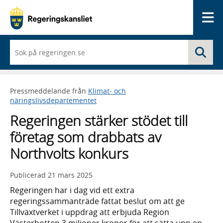
Me
När
Sö
du
börjar
skriva
så
Pressmeddelande från
Klimat- och
framträder
näringslivsdepartementet
en
lista
Regeringen stärker stödet till
med
sökförslag
företag som drabbats av
Northvolts konkurs
Publicerad
21 mars 2025
Regeringen har i dag vid ett extra
regeringssammanträde fattat beslut om att ge
Tillväxtverket i uppdrag att erbjuda Region
Västerbotten 3 miljoner kronor för att sätta upp en