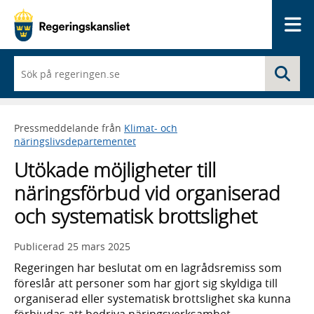
Me
När
Sö
du
börjar
skriva
så
Pressmeddelande från
Klimat- och
framträder
näringslivsdepartementet
en
lista
Utökade möjligheter till
med
sökförslag
näringsförbud vid organiserad
och systematisk brottslighet
Publicerad
25 mars 2025
Regeringen har beslutat om en lagrådsremiss som
föreslår att personer som har gjort sig skyldiga till
organiserad eller systematisk brottslighet ska kunna
förbjudas att bedriva näringsverksamhet.