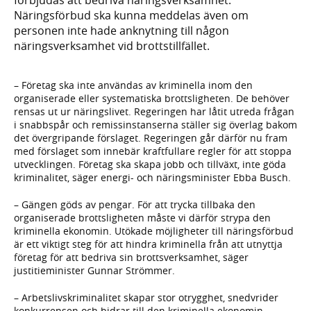
Näringsförbud ska kunna meddelas även om
personen inte hade anknytning till någon
näringsverksamhet vid brottstillfället.
– Företag ska inte användas av kriminella inom den
organiserade eller systematiska brottsligheten. De behöver
rensas ut ur näringslivet. Regeringen har låtit utreda frågan
i snabbspår och remissinstanserna ställer sig överlag bakom
det övergripande förslaget. Regeringen går därför nu fram
med förslaget som innebär kraftfullare regler för att stoppa
utvecklingen. Företag ska skapa jobb och tillväxt, inte göda
kriminalitet, säger energi- och näringsminister Ebba Busch.
– Gängen göds av pengar. För att trycka tillbaka den
organiserade brottsligheten måste vi därför strypa den
kriminella ekonomin. Utökade möjligheter till näringsförbud
är ett viktigt steg för att hindra kriminella från att utnyttja
företag för att bedriva sin brottsverksamhet, säger
justitieminister Gunnar Strömmer.
– Arbetslivskriminalitet skapar stor otrygghet, snedvrider
konkurrensen och bidrar till den kriminella ekonomin.