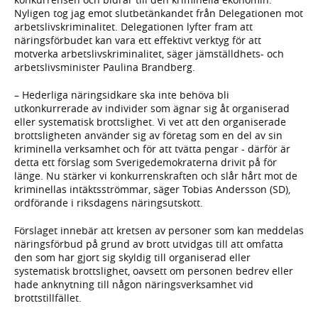
Nyligen tog jag emot slutbetänkandet från Delegationen mot
arbetslivskriminalitet. Delegationen lyfter fram att
näringsförbudet kan vara ett effektivt verktyg för att
motverka arbetslivskriminalitet, säger jämställdhets- och
arbetslivsminister Paulina Brandberg.
– Hederliga näringsidkare ska inte behöva bli
utkonkurrerade av individer som ägnar sig åt organiserad
eller systematisk brottslighet. Vi vet att den organiserade
brottsligheten använder sig av företag som en del av sin
kriminella verksamhet och för att tvätta pengar - därför är
detta ett förslag som Sverigedemokraterna drivit på för
länge. Nu stärker vi konkurrenskraften och slår hårt mot de
kriminellas intäktsströmmar, säger Tobias Andersson (SD),
ordförande i riksdagens näringsutskott.
Förslaget innebär att kretsen av personer som kan meddelas
näringsförbud på grund av brott utvidgas till att omfatta
den som har gjort sig skyldig till organiserad eller
systematisk brottslighet, oavsett om personen bedrev eller
hade anknytning till någon näringsverksamhet vid
brottstillfället.