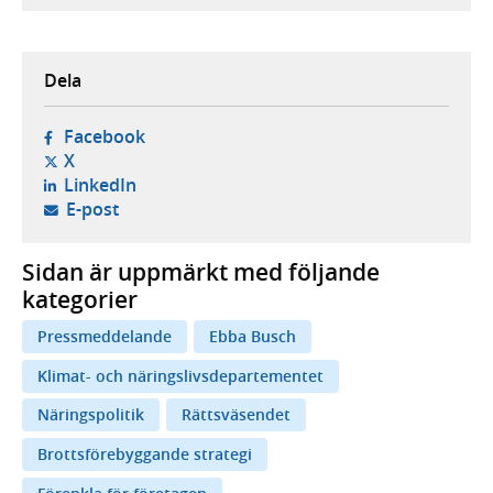
Dela
- öppnas i ny flik, extern webbplats,
Facebook
- öppnas i ny flik, extern webbplats,
X
- öppnas i ny flik, extern webbplats,
LinkedIn
- öppnar din e-postklient,
E-post
Sidan är uppmärkt med följande
kategorier
Pressmeddelande
Ebba Busch
Klimat- och näringslivsdepartementet
Näringspolitik
Rättsväsendet
Brottsförebyggande strategi