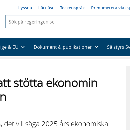
Lyssna
Lättläst
Teckenspråk
Prenumerera via e-
När
du
börjar
skriva
så
rige & EU
Dokument & publikationer
Så styrs S
framträder
en
lista
med
sökförslag
att stötta ekonomin
en
 det vill säga 2025 års ekonomiska