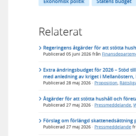
Ekonomisk politik
Statens budget
Relaterat
Regeringens åtgärder för att stötta hush
Publicerad
05 juni 2026
från
Finansdepartem
Extra ändringsbudget för 2026 – Stöd til
med anledning av kriget i Mellanöstern,
Publicerad
28 maj 2026
·
Proposition
,
Rättsli
Åtgärder för att stötta hushåll och föret
Publicerad
27 maj 2026
·
Pressmeddelande
,
W
Förslag om förlängd skattenedsättning 
Publicerad
27 maj 2026
·
Pressmeddelande
f