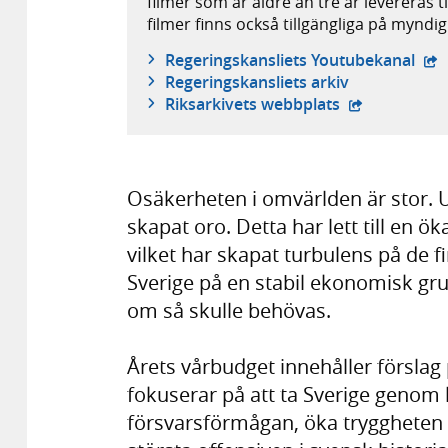
filmer som är äldre än tre år levereras t
filmer finns också tillgängliga på mynd
- e
Regeringskansliets Youtubekanal
Regeringskansliets arkiv
- extern webb
Riksarkivets webbplats
Osäkerheten i omvärlden är stor. U
skapat oro. Detta har lett till en ö
vilket har skapat turbulens på de f
Sverige på en stabil ekonomisk gru
om så skulle behövas.
Årets vårbudget innehåller förslag
fokuserar på att ta Sverige genom 
försvarsförmågan, öka tryggheten