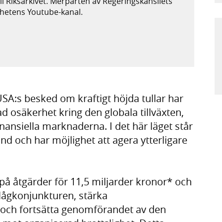
ill Riksarkivet. Merparten av Regeringskansliets
ighetens Youtube-kanal.
xtern webbplats,
plats,
SA:s besked om kraftigt höjda tullar har
kad osäkerhet kring den globala tillväxten,
inansiella marknaderna. I det här läget står
nd och har möjlighet att agera ytterligare
 på åtgärder för 11,5 miljarder kronor* och
lågkonjunkturen, stärka
 och fortsätta genomförandet av den