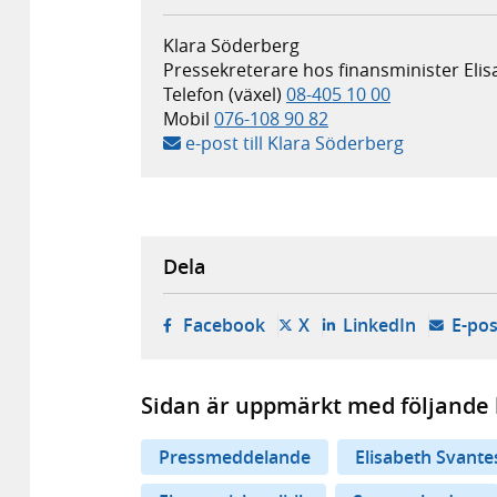
Klara Söderberg
Pressekreterare hos finansminister Eli
Telefon (växel)
08-405 10 00
Mobil
076-108 90 82
e-post till Klara Söderberg
Dela
- öppnas i ny flik, extern w
- öppnas i ny flik, ext
- öppnas i
Facebook
X
LinkedIn
E-pos
Sidan är uppmärkt med följande 
Pressmeddelande
Elisabeth Svant