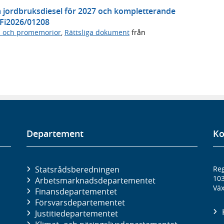
å jordbruksdiesel för 2027 och kompletterande
 Fi2026/01208
n och promemorior
,
Rättsliga dokument
från
Departement
Ko
Statsrådsberedningen
Reg
10
Arbetsmarknads­departementet
Väx
Finans­departementet
Försvars­departementet
Justitie­departementet