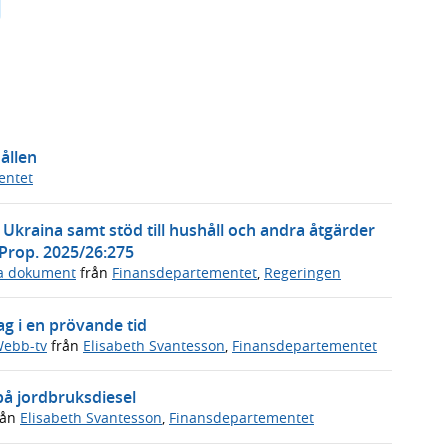
ållen
entet
l Ukraina samt stöd till hushåll och andra åtgärder
 Prop. 2025/26:275
ga dokument
från
Finansdepartementet
,
Regeringen
ag i en prövande tid
ebb-tv
från
Elisabeth Svantesson
,
Finansdepartementet
på jordbruksdiesel
rån
Elisabeth Svantesson
,
Finansdepartementet