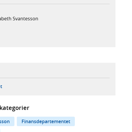
sabeth Svantesson
ebbplats,
ern webbplats,
 ny flik, extern webbplats,
- öppnar din e-postklient,
t
kategorier
esson
Finansdepartementet