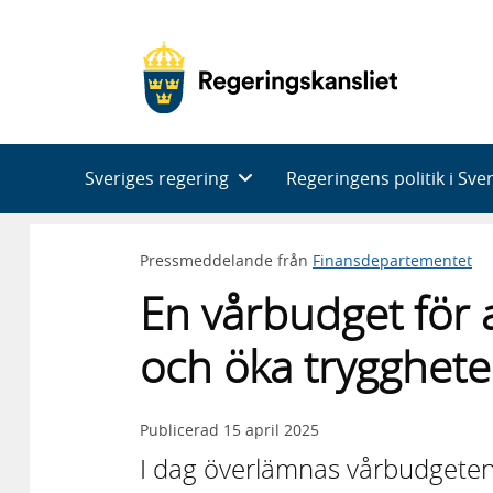
Huvudnavigering
Sveriges regering
Regeringens politik i Sve
Pressmeddelande från
Finansdepartementet
En vårbudget för 
och öka trygghet
Publicerad
15 april 2025
I dag överlämnas vårbudgeten,