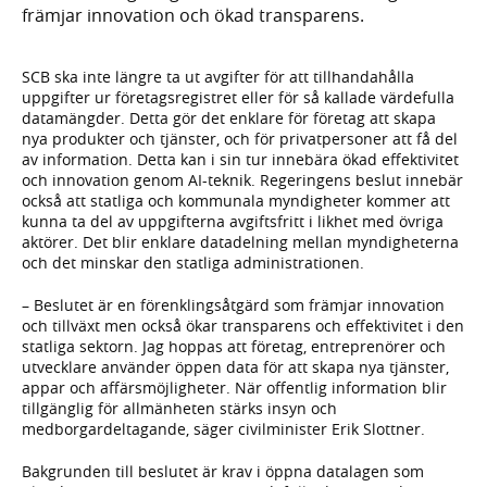
främjar innovation och ökad transparens.
SCB ska inte längre ta ut avgifter för att tillhandahålla
uppgifter ur företagsregistret eller för så kallade värdefulla
datamängder. Detta gör det enklare för företag att skapa
nya produkter och tjänster, och för privatpersoner att få del
av information. Detta kan i sin tur innebära ökad effektivitet
och innovation genom AI-teknik. Regeringens beslut innebär
också att statliga och kommunala myndigheter kommer att
kunna ta del av uppgifterna avgiftsfritt i likhet med övriga
aktörer. Det blir enklare datadelning mellan myndigheterna
och det minskar den statliga administrationen.
– Beslutet är en förenklingsåtgärd som främjar innovation
och tillväxt men också ökar transparens och effektivitet i den
statliga sektorn. Jag hoppas att företag, entreprenörer och
utvecklare använder öppen data för att skapa nya tjänster,
appar och affärsmöjligheter. När offentlig information blir
tillgänglig för allmänheten stärks insyn och
medborgardeltagande, säger civilminister Erik Slottner.
Bakgrunden till beslutet är krav i öppna datalagen som