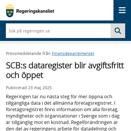
Me
När
Sö
du
börjar
skriva
så
Pressmeddelande från
Finansdepartementet
framträder
en
SCB:s dataregister blir avgiftsfritt
lista
med
och öppet
sökförslag
Publicerad
23 maj 2025
Regeringen tar nu nästa steg för mer öppna och
tillgängliga data i det allmänna företagsregistret. I
företagsregistret finns information om alla företag,
myndigheter och organisationer i Sverige som i dag
är tillgänglig mot en kostnad. Regelförändringen är
den del av regeringens arbete för datadelning och