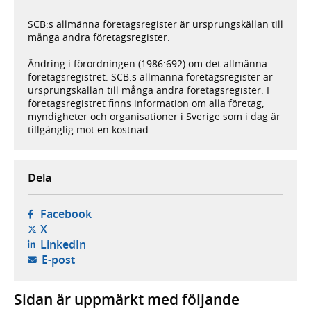
SCB:s allmänna företagsregister är ursprungskällan till
många andra företagsregister.
Ändring i förordningen (1986:692) om det allmänna
företagsregistret. SCB:s allmänna företagsregister är
ursprungskällan till många andra företagsregister. I
företagsregistret finns information om alla företag,
myndigheter och organisationer i Sverige som i dag är
tillgänglig mot en kostnad.
Dela
- öppnas i ny flik, extern webbplats,
Facebook
- öppnas i ny flik, extern webbplats,
X
- öppnas i ny flik, extern webbplats,
LinkedIn
- öppnar din e-postklient,
E-post
Sidan är uppmärkt med följande