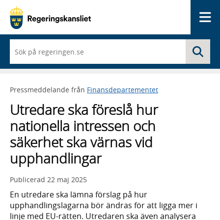
Me
När
Sö
du
börjar
skriva
så
Pressmeddelande från
Finansdepartementet
framträder
en
Utredare ska föreslå hur
lista
med
nationella intressen och
sökförslag
säkerhet ska värnas vid
upphandlingar
Publicerad
22 maj 2025
En utredare ska lämna förslag på hur
upphandlingslagarna bör ändras för att ligga mer i
linje med EU-rätten. Utredaren ska även analysera