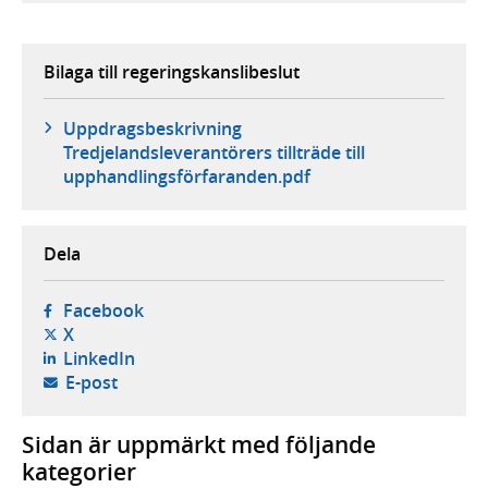
Bilaga till regeringskanslibeslut
Uppdragsbeskrivning
Tredjelandsleverantörers tillträde till
upphandlingsförfaranden.pdf
Dela
- öppnas i ny flik, extern webbplats,
Facebook
- öppnas i ny flik, extern webbplats,
X
- öppnas i ny flik, extern webbplats,
LinkedIn
- öppnar din e-postklient,
E-post
Sidan är uppmärkt med följande
kategorier