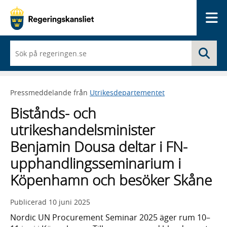
Me
När
Sö
du
börjar
skriva
så
Pressmeddelande från
Utrikesdepartementet
framträder
en
Bistånds- och
lista
med
utrikeshandelsminister
sökförslag
Benjamin Dousa deltar i FN-
upphandlingsseminarium i
Köpenhamn och besöker Skåne
Publicerad
10 juni 2025
Nordic UN Procurement Seminar 2025 äger rum 10–