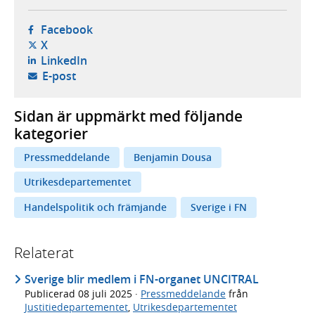
- öppnas i ny flik, extern webbplats,
Facebook
- öppnas i ny flik, extern webbplats,
X
- öppnas i ny flik, extern webbplats,
LinkedIn
- öppnar din e-postklient,
E-post
Sidan är uppmärkt med följande
kategorier
Pressmeddelande
Benjamin Dousa
Utrikesdepartementet
Handelspolitik och främjande
Sverige i FN
Relaterat
Sverige blir medlem i FN-organet UNCITRAL
Publicerad
08 juli 2025
·
Pressmeddelande
från
Justitiedepartementet
,
Utrikesdepartementet