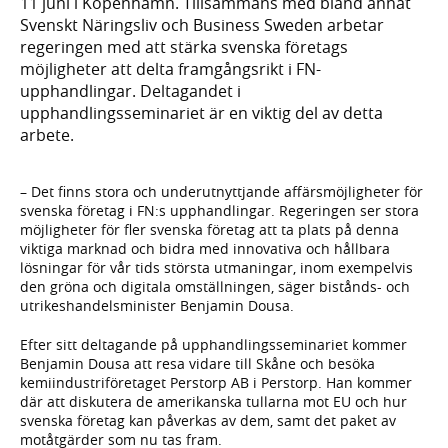
11 juni i Köpenhamn. Tillsammans med bland annat
Svenskt Näringsliv och Business Sweden arbetar
regeringen med att stärka svenska företags
möjligheter att delta framgångsrikt i FN-
upphandlingar. Deltagandet i
upphandlingsseminariet är en viktig del av detta
arbete.
– Det finns stora och underutnyttjande affärsmöjligheter för
svenska företag i FN:s upphandlingar. Regeringen ser stora
möjligheter för fler svenska företag att ta plats på denna
viktiga marknad och bidra med innovativa och hållbara
lösningar för vår tids största utmaningar, inom exempelvis
den gröna och digitala omställningen, säger bistånds- och
utrikeshandelsminister Benjamin Dousa.
Efter sitt deltagande på upphandlingsseminariet kommer
Benjamin Dousa att resa vidare till Skåne och besöka
kemiindustriföretaget Perstorp AB i Perstorp. Han kommer
där att diskutera de amerikanska tullarna mot EU och hur
svenska företag kan påverkas av dem, samt det paket av
motåtgärder som nu tas fram.