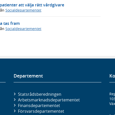
patienter att välja rätt vårdgivare
rån
Socialdepartementet
ka tas fram
rån
Socialdepartementet
Departement
Ko
Statsrådsberedningen
Reg
10
Arbetsmarknads­departementet
Väx
Finans­departementet
Försvars­departementet