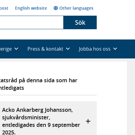
post
English website
Other languages
Sök
verige
Press & kontakt
Jobba hos oss
tatsråd på denna sida som har
ntledigats
Acko Ankarberg Johansson,
sjukvårdsminister,
entledigades den 9 september
2025.