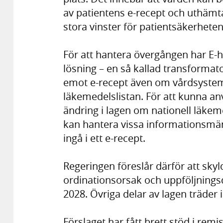
av patientens e-recept och uthämt
stora vinster för patientsäkerheten
För att hantera övergången har E-
lösning – en så kallad transformato
emot e-recept även om vårdsysteme
läkemedelslistan. För att kunna a
ändring i lagen om nationell läkem
kan hantera vissa informationsmä
ingå i ett e-recept.
Regeringen föreslår därför att sky
ordinationsorsak och uppföljnings
2028. Övriga delar av lagen träder 
Förslaget har fått brett stöd i rem