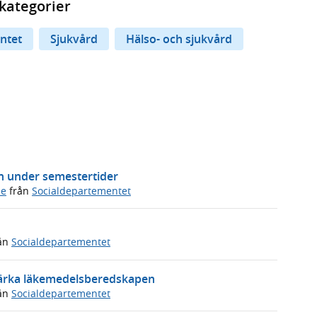
kategorier
ntet
Sjukvård
Hälso- och sjukvård
n under semestertider
de
från
Socialdepartementet
ån
Socialdepartementet
 stärka läkemedelsberedskapen
ån
Socialdepartementet