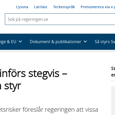
Lyssna
Lättläst
Teckenspråk
Prenumerera via e-
När
du
börjar
skriva
så
rige & EU
Dokument & publikationer
Så styrs S
framträder
en
lista
med
sökförslag
S
nförs stegvis –
e
 styr
srisker föreslår regeringen att vissa