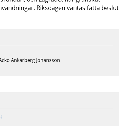
invändningar. Riksdagen väntas fatta beslut
 Acko Ankarberg Johansson
ebbplats,
ern webbplats,
 ny flik, extern webbplats,
- öppnar din e-postklient,
t