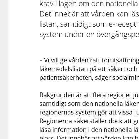
krav i lagen om den nationella 
Det innebär att vården kan lä
listan, samtidigt som e-recept f
system under en övergångspe
– Vi vill ge vården rätt förutsättnin
läkemedelslistan på ett säkert och e
patientsäkerheten, säger socialmi
Bakgrunden är att flera regioner j
samtidigt som den nationella läke
regionernas system gör att vissa fun
Regionerna säkerställer dock att g
läsa information i den nationella 
plats. Det innebär att vården kan 