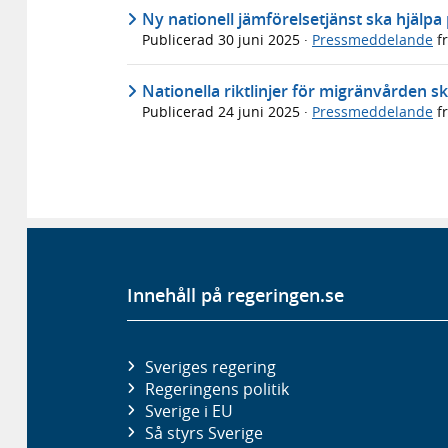
Ny nationell jämförelsetjänst ska hjälpa 
Publicerad
30 juni 2025
·
Pressmeddelande
f
Nationella riktlinjer för migränvården s
Publicerad
24 juni 2025
·
Pressmeddelande
f
Innehåll på regeringen.se
Sveriges regering
Regeringens politik
Sverige i EU
Så styrs Sverige