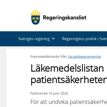
Huvudnavigering
Sveriges regering
Regeringens politik i Sve
Pressmeddelande från
Socialdepartementet
Läkemedelslistan i
patientsäkerheten
Publicerad
10 juni 2025
För att undvika patientsäkerhet