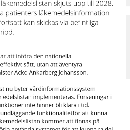
läkemedelslistan skjuts upp till 2028.
sa patienters läkemedelsinformation i
ortsatt kan skickas via befintliga
riod.
gar att införa den nationella
ffektivt sätt, utan att äventyra
nister Acko Ankarberg Johansson.
ust nu byter vårdinformationssystem
medelslistan implementeras. Förseningar i
ktioner inte hinner bli klara i tid.
rundläggande funktionalitetför att kunna
läkemedelslistan kommer att finnas på
börja använda systemet för att kunna ta del