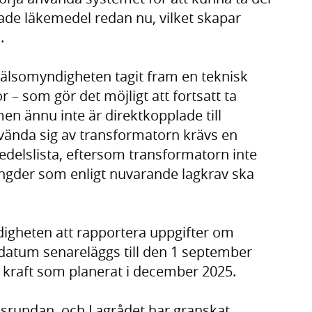
ade läkemedel redan nu, vilket skapar
.
hälsomyndigheten tagit fram en teknisk
r – som gör det möjligt att fortsatt ta
n ännu inte är direktkopplade till
nvända sig av transformatorn krävs en
edelslista, eftersom transformatorn inte
ngder som enligt nuvarande lagkrav ska
ldigheten att rapportera uppgifter om
datum senareläggs till den 1 september
i kraft som planerat i december 2025.
issrundan, och Lagrådet har granskat