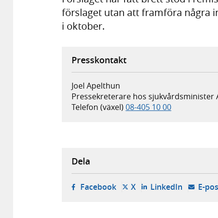
förslaget utan att framföra några 
i oktober.
Presskontakt
Joel Apelthun
Pressekreterare hos sjukvårdsminister
Telefon (växel)
08-405 10 00
Dela
- öppnas i ny flik, extern w
- öppnas i ny flik, ext
- öppnas i
Facebook
X
LinkedIn
E-pos