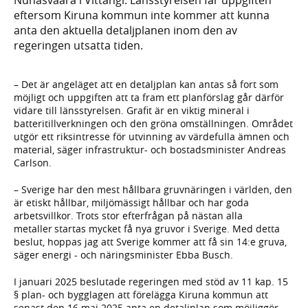
eftersom Kiruna kommun inte kommer att kunna
anta den aktuella detaljplanen inom den av
regeringen utsatta tiden.
– Det är angeläget att en detaljplan kan antas så fort som
möjligt och uppgiften att ta fram ett planförslag går därför
vidare till länsstyrelsen. Grafit är en viktig mineral i
batteritillverkningen och den gröna omställningen. Området
utgör ett riksintresse för utvinning av värdefulla ämnen och
material, säger infrastruktur- och bostadsminister Andreas
Carlson.
– Sverige har den mest hållbara gruvnäringen i världen, den
är etiskt hållbar, miljömässigt hållbar och har goda
arbetsvillkor. Trots stor efterfrågan på nästan alla
metaller startas mycket få nya gruvor i Sverige. Med detta
beslut, hoppas jag att Sverige kommer att få sin 14:e gruva,
säger energi - och näringsminister Ebba Busch.
I januari 2025 beslutade regeringen med stöd av 11 kap. 15
§ plan- och bygglagen att förelägga Kiruna kommun att
senast den 16 maj 2025 anta en detaljplan som möjliggör