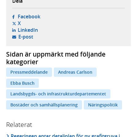
Dela
- öppnas i ny flik, extern webbplats,
Facebook
- öppnas i ny flik, extern webbplats,
X
- öppnas i ny flik, extern webbplats,
LinkedIn
- öppnar din e-postklient,
E-post
Sidan är uppmärkt med följande
kategorier
Pressmeddelande
Andreas Carlson
Ebba Busch
Landsbygds- och infrastrukturdepartementet
Bostäder och samhällsplanering
Näringspolitik
Relaterat
Regeringen antar detaljplan för ny grafitgruva i