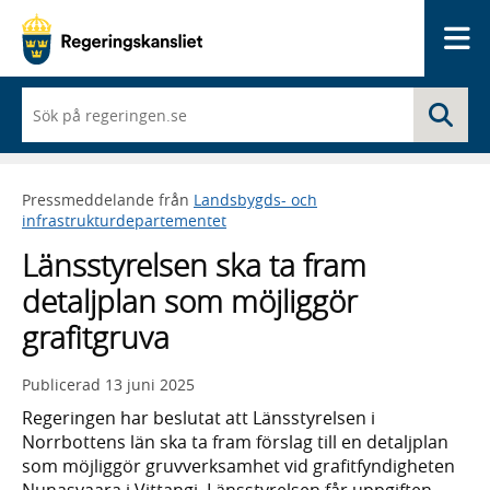
Me
När
Sö
du
börjar
skriva
så
Pressmeddelande från
Landsbygds- och
framträder
infrastrukturdepartementet
en
lista
Länsstyrelsen ska ta fram
med
sökförslag
detaljplan som möjliggör
grafitgruva
Publicerad
13 juni 2025
Regeringen har beslutat att Länsstyrelsen i
Norrbottens län ska ta fram förslag till en detaljplan
som möjliggör gruvverksamhet vid grafitfyndigheten
Nunasvaara i Vittangi. Länsstyrelsen får uppgiften