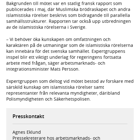
Bakgrunden till mötet var en statlig fransk rapport som
publicerades i maj, där Muslimska brödraskapet och andra
islamistiska rörelser beskrivs som bidragande till parallella
samhällsstrukturer. Rapporten tar också upp utbredningen
av de islamistiska rörelserna i Sverige.
– Vi behöver öka kunskapen om omfattningen och
karaktären på de utmaningar som de islamistiska rörelserna
kan innebära för det svenska samhället. Expertgruppens
inspel blir ett viktigt underlag för regeringens fortsatta
arbete med frågan, säger arbetsmarknads- och
integrationsminister Mats Persson.
Expertgruppen som deltog vid mötet bestod av forskare med
särskild kunskap om islamistiska rörelser samt
representanter från relevanta myndigheter, däribland
Polismyndigheten och Säkerhetspolisen.
Presskontakt
Agnes Eklund
Pressekreterare hos arbetsmarknads- och