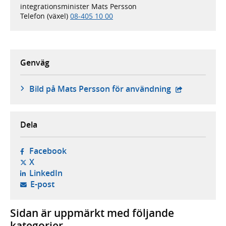
integrationsminister Mats Persson
Telefon (växel)
08-405 10 00
Genväg
- extern webb
Bild på Mats Persson för användning
Dela
- öppnas i ny flik, extern webbplats,
Facebook
- öppnas i ny flik, extern webbplats,
X
- öppnas i ny flik, extern webbplats,
LinkedIn
- öppnar din e-postklient,
E-post
Sidan är uppmärkt med följande
kategorier