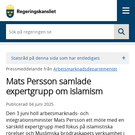
Me
När
Sö
du
börjar
skriva
så
framträder
Statsråd på denna sida som har entledigats
en
lista
Pressmeddelande från
Arbetsmarknadsdepartementet
med
sökförslag
Mats Persson samlade
expertgrupp om islamism
Publicerad
04 juni 2025
Den 3 juni höll arbetsmarknads- och
integrationsminister Mats Persson ett möte med en
särskild expertgrupp med fokus på islamistiska
rörelser och Muslimska brödraskapets verksamhet i