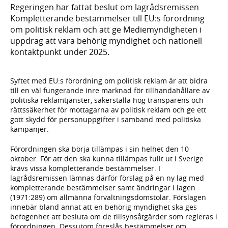
Regeringen har fattat beslut om lagrådsremissen
Kompletterande bestämmelser till EU:s förordning
om politisk reklam och att ge Mediemyndigheten i
uppdrag att vara behörig myndighet och nationell
kontaktpunkt under 2025.
Syftet med EU:s förordning om politisk reklam är att bidra
till en väl fungerande inre marknad för tillhandahållare av
politiska reklamtjänster, säkerställa hög transparens och
rättssäkerhet för mottagarna av politisk reklam och ge ett
gott skydd för personuppgifter i samband med politiska
kampanjer.
Förordningen ska börja tillämpas i sin helhet den 10
oktober. För att den ska kunna tillämpas fullt ut i Sverige
krävs vissa kompletterande bestämmelser. I
lagrådsremissen lämnas därför förslag på en ny lag med
kompletterande bestämmelser samt ändringar i lagen
(1971:289) om allmänna förvaltningsdomstolar. Förslagen
innebär bland annat att en behörig myndighet ska ges
befogenhet att besluta om de tillsynsåtgärder som regleras i
förordningen. Dessutom föreslås bestämmelser om