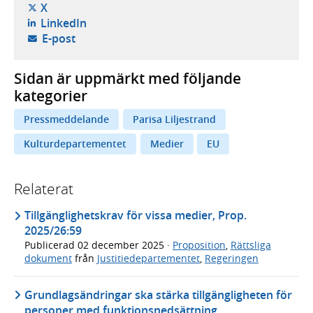
- öppnas i ny flik, extern webbplats,
X
- öppnas i ny flik, extern webbplats,
LinkedIn
- öppnar din e-postklient,
E-post
Sidan är uppmärkt med följande
kategorier
Pressmeddelande
Parisa Liljestrand
Kulturdepartementet
Medier
EU
Relaterat
Tillgänglighetskrav för vissa medier, Prop.
2025/26:59
Publicerad
02 december 2025
·
Proposition
,
Rättsliga
dokument
från
Justitiedepartementet
,
Regeringen
Grundlagsändringar ska stärka tillgängligheten för
personer med funktionsnedsättning