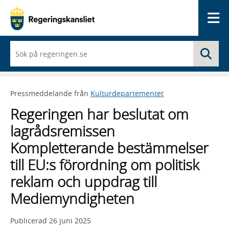
Me
När
Sö
du
börjar
skriva
så
Pressmeddelande från
Kulturdepartementet
framträder
en
Regeringen har beslutat om
lista
med
lagrådsremissen
sökförslag
Kompletterande bestämmelser
till EU:s förordning om politisk
reklam och uppdrag till
Mediemyndigheten
Publicerad
26 juni 2025