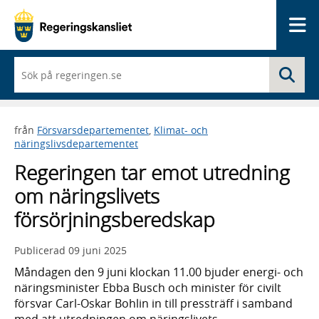
Me
När
Sö
du
börjar
skriva
så
från
Försvarsdepartementet
,
Klimat- och
framträder
näringslivsdepartementet
en
lista
Regeringen tar emot utredning
med
sökförslag
om näringslivets
försörjningsberedskap
Publicerad
09 juni 2025
Måndagen den 9 juni klockan 11.00 bjuder energi- och
näringsminister Ebba Busch och minister för civilt
försvar Carl-Oskar Bohlin in till pressträff i samband
med att utredningen om näringslivets