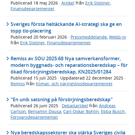
Publicerad
18 maj 2026
·
Artikel
från
Erik Slottner
,
Finansdepartementet
Sveriges första heltäckande AI-strategi ska ge en
topp tio-placering
Publicerad
20 februari 2026
·
Pressmeddelande
,
Webb-tv
från
Erik Slottner
,
Finansdepartementet
Remiss av SOU 2025:68 Nya samverkansformer,
modern byggnads- och reparationsberedskap – för
ökad försörjningsberedskap, KN2025/01284
Publicerad
15 juli 2025
· Uppdaterad
22 december 2025
·
Remiss
från
Klimat- och näringslivsdepartementet
"En unik satsning på försörjningsberedskap"
Publicerad
26 juni 2025
·
Debattartikel
från
Andreas
Carlson
,
Benjamin Dousa
,
Carl-Oskar Bohlin
,
Ebba Busch
,
Försvarsdepartementet
Nya beredskapssektorer ska stärka Sveriges civila