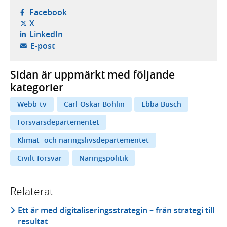
- öppnas i ny flik, extern webbplats,
Facebook
- öppnas i ny flik, extern webbplats,
X
- öppnas i ny flik, extern webbplats,
LinkedIn
- öppnar din e-postklient,
E-post
Sidan är uppmärkt med följande
kategorier
Webb-tv
Carl-Oskar Bohlin
Ebba Busch
Försvarsdepartementet
Klimat- och näringslivsdepartementet
Civilt försvar
Näringspolitik
Relaterat
Ett år med digitaliseringsstrategin – från strategi till
resultat