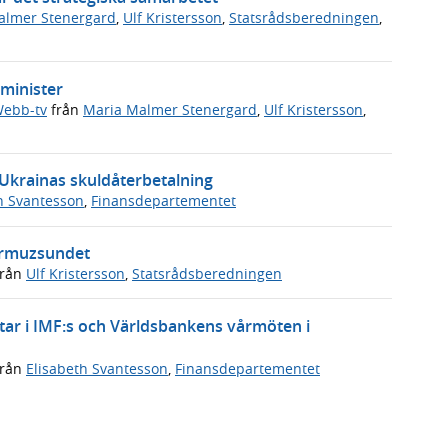
almer Stenergard
,
Ulf Kristersson
,
Statsrådsberedningen
,
rminister
ebb-tv
från
Maria Malmer Stenergard
,
Ulf Kristersson
,
 Ukrainas skuldåterbetalning
h Svantesson
,
Finansdepartementet
ormuzsundet
rån
Ulf Kristersson
,
Statsrådsberedningen
tar i IMF:s och Världsbankens vårmöten i
rån
Elisabeth Svantesson
,
Finansdepartementet