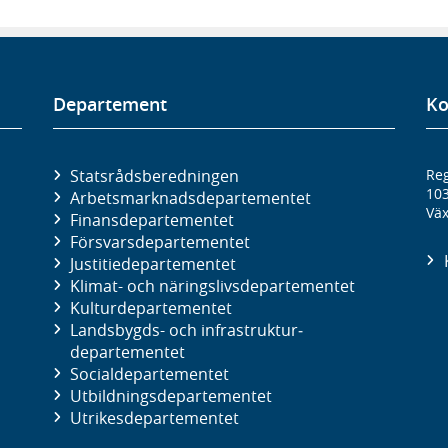
Departement
Ko
Statsrådsberedningen
Reg
10
Arbetsmarknads­departementet
Väx
Finans­departementet
Försvars­departementet
Justitie­departementet
Klimat- och näringslivs­departementet
Kultur­departementet
Landsbygds- och infrastruktur­
departementet
Social­departementet
Utbildnings­departementet
Utrikes­departementet