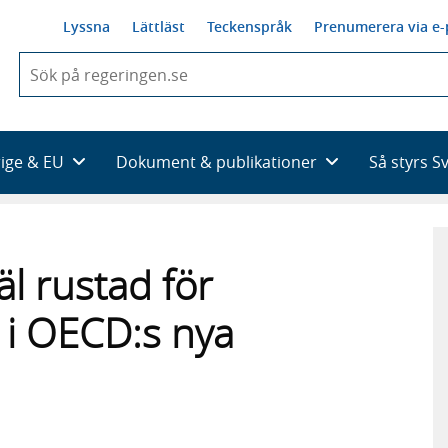
Lyssna
Lättläst
Teckenspråk
Prenumerera via e-
När
du
börjar
skriva
så
rige & EU
Dokument & publikationer
Så styrs S
framträder
en
lista
med
sökförslag
l rustad för
s i OECD:s nya