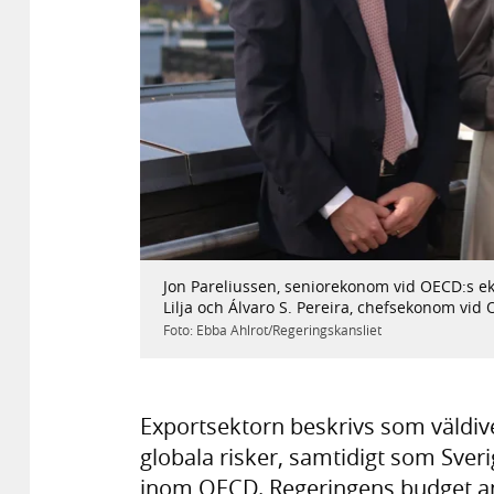
Jon Pareliussen, seniorekonom vid OECD:s e
Lilja och Álvaro S. Pereira, chefsekonom vid
Foto: Ebba Ahlrot/Regeringskansliet
Exportsektorn beskrivs som väldiv
globala risker, samtidigt som Sveri
inom OECD. Regeringens budget ans