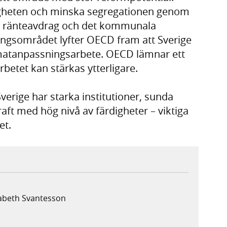
ligheten och minska segregationen genom
ar, ränteavdrag och det kommunala
ngsområdet lyfter OECD fram att Sverige
imatanpassningsarbete. OECD lämnar ett
etet kan stärkas ytterligare.
erige har starka institutioner, sunda
raft med hög nivå av färdigheter – viktiga
et.
sabeth Svantesson