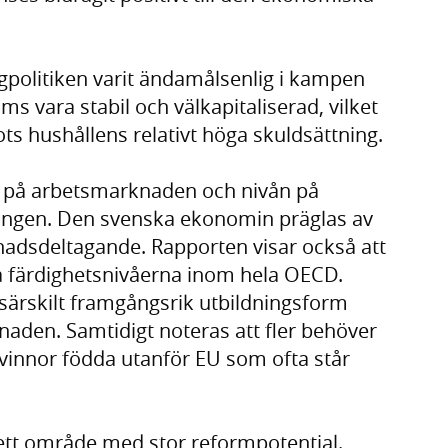
gpolitiken varit ändamålsenlig i kampen
s vara stabil och välkapitaliserad, vilket
ots hushållens relativt höga skuldsättning.
us på arbetsmarknaden och nivån på
ningen. Den svenska ekonomin präglas av
nadsdeltagande. Rapporten visar också att
a färdighetsnivåerna inom hela OECD.
särskilt framgångsrik utbildningsform
naden. Samtidigt noteras att fler behöver
 kvinnor födda utanför EU som ofta står
tt område med stor reformpotential.