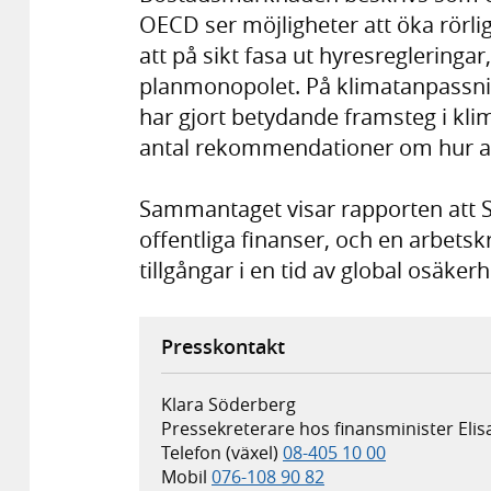
OECD ser möjligheter att öka rör
att på sikt fasa ut hyresreglering
planmonopolet. På klimatanpassni
har gjort betydande framsteg i kl
antal rekommendationer om hur arb
Sammantaget visar rapporten att Sv
offentliga finanser, och en arbetsk
tillgångar i en tid av global osäkerh
Presskontakt
Klara Söderberg
Pressekreterare hos finansminister Eli
Telefon (växel)
08-405 10 00
Mobil
076-108 90 82