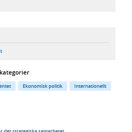
ebbplats,
ern webbplats,
 ny flik, extern webbplats,
- öppnar din e-postklient,
t
kategorier
entet
Ekonomisk politik
Internationellt
r det strategiska samarbetet