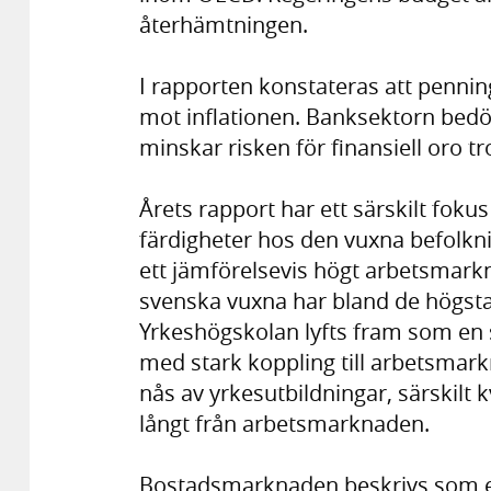
återhämtningen.
I rapporten konstateras att pennin
mot inflationen. Banksektorn bedöm
minskar risken för finansiell oro tr
Årets rapport har ett särskilt fok
färdigheter hos den vuxna befolk
ett jämförelsevis högt arbetsmark
svenska vuxna har bland de högst
Yrkeshögskolan lyfts fram som en 
med stark koppling till arbetsmark
nås av yrkesutbildningar, särskilt
långt från arbetsmarknaden.
Bostadsmarknaden beskrivs som e