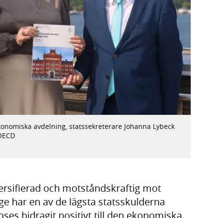
konomiska avdelning, statssekreterare Johanna Lybeck
 OECD
ersifierad och motståndskraftig mot
ge har en av de lägsta statsskulderna
es bidragit positivt till den ekonomiska