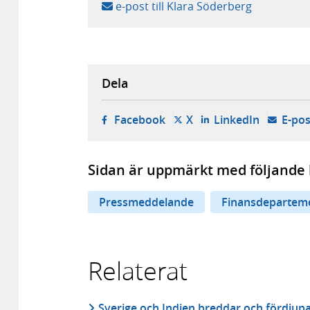
e-post till Klara Söderberg
Dela
- öppnas i ny flik, extern w
- öppnas i ny flik, ext
- öppnas i
Facebook
X
LinkedIn
E-pos
Sidan är uppmärkt med följande 
Pressmeddelande
Finansdepartem
Relaterat
Sverige och Indien breddar och fördjupa