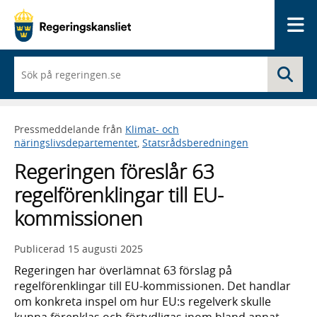
Me
När
Sö
du
börjar
skriva
så
Pressmeddelande från
Klimat- och
framträder
näringslivsdepartementet
,
Statsrådsberedningen
en
lista
Regeringen föreslår 63
med
sökförslag
regelförenklingar till EU-
kommissionen
Publicerad
15 augusti 2025
Regeringen har överlämnat 63 förslag på
regelförenklingar till EU-kommissionen. Det handlar
om konkreta inspel om hur EU:s regelverk skulle
kunna förenklas och förtydligas inom bland annat