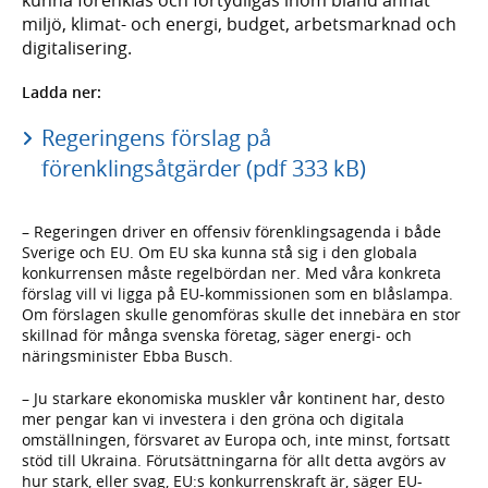
miljö, klimat- och energi, budget, arbetsmarknad och
digitalisering.
Ladda ner:
Regeringens förslag på
förenklingsåtgärder (pdf 333 kB)
– Regeringen driver en offensiv förenklingsagenda i både
Sverige och EU. Om EU ska kunna stå sig i den globala
konkurrensen måste regelbördan ner. Med våra konkreta
förslag vill vi ligga på EU-kommissionen som en blåslampa.
Om förslagen skulle genomföras skulle det innebära en stor
skillnad för många svenska företag, säger energi- och
näringsminister Ebba Busch.
– Ju starkare ekonomiska muskler vå​r kontinent ha​r, desto
mer pengar kan vi investera i den gröna och digitala
omställningen,​​ försvaret av Europa och, inte minst, ​fortsatt
stöd till Ukraina. Förutsättningarna för allt detta avgörs av
hur stark​, eller svag, EU:s konkurrenskraft är, säger EU-