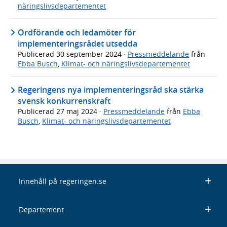
näringslivsdepartementet
Ordförande och ledamöter för
implementeringsrådet utsedda
Publicerad
30 september 2024
·
Pressmeddelande
från
Ebba Busch
,
Klimat- och näringslivsdepartementet
Regeringens nya implementeringsråd ska stärka
svensk konkurrenskraft
Publicerad
27 maj 2024
·
Pressmeddelande
från
Ebba
Busch
,
Klimat- och näringslivsdepartementet
Innehåll på regeringen.se
Departement