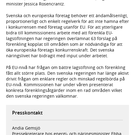
minister Jessica Rosencrantz.
Svenska och europeiska företag behöver ett ändamålsenligt,
proportionerligt och enkelt regelverk för att inte hamna efter
i konkurrensen med företag utanför EU. För att ytterligare
bidra till kommissionens arbete med att förenkla EU-
lagstiftningen har regeringen överlämnat 63 förslag på
förenkling kopplat till områden som är nödvändiga för att
öka europeiska företags konkurrenskraft. Det svenska
näringslivet har bidragit med input under arbetet.
På EU-nivå har frågan om bättre lagstiftning och förenkling
fått allt större plats. Den svenska regeringen har länge aktivt
drivit frågan om enklare regler och minskad regelbörda på
EU-nivå. Kommissionen har under våren presenterat
konkreta förenklingsåtgärder inom en rad områden vilket
den svenska regeringen välkomnar.
Presskontakt
Andia Gemsjö
Pressekreterare hos energi- och näringsminister Ebba