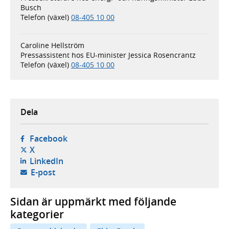
Busch
Telefon (växel)
08-405 10 00
Caroline Hellström
Pressassistent hos EU-minister Jessica Rosencrantz
Telefon (växel)
08-405 10 00
Dela
- öppnas i ny flik, extern webbplats,
Facebook
- öppnas i ny flik, extern webbplats,
X
- öppnas i ny flik, extern webbplats,
LinkedIn
- öppnar din e-postklient,
E-post
Sidan är uppmärkt med följande
kategorier