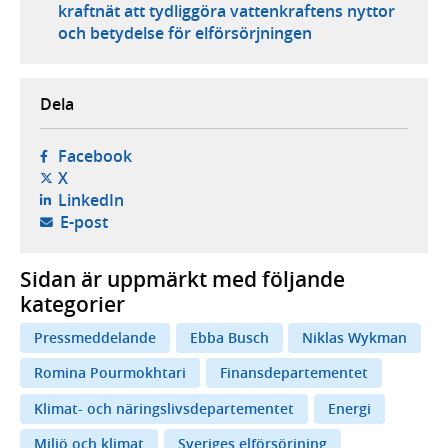
kraftnät att tydliggöra vattenkraftens nyttor
och betydelse för elförsörjningen
Dela
- öppnas i ny flik, extern webbplats,
Facebook
- öppnas i ny flik, extern webbplats,
X
- öppnas i ny flik, extern webbplats,
LinkedIn
- öppnar din e-postklient,
E-post
Sidan är uppmärkt med följande
kategorier
Pressmeddelande
Ebba Busch
Niklas Wykman
Romina Pourmokhtari
Finansdepartementet
Klimat- och näringslivsdepartementet
Energi
Miljö och klimat
Sveriges elförsörjning