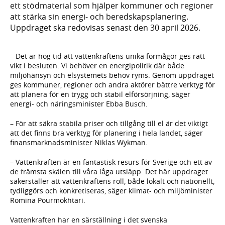
ett stödmaterial som hjälper kommuner och regioner
att stärka sin energi- och beredskapsplanering.
Uppdraget ska redovisas senast den 30 april 2026.
– Det är hög tid att vattenkraftens unika förmågor ges rätt
vikt i besluten. Vi behöver en energipolitik där både
miljöhänsyn och elsystemets behov ryms. Genom uppdraget
ges kommuner, regioner och andra aktörer bättre verktyg för
att planera för en trygg och stabil elförsörjning, säger
energi- och näringsminister Ebba Busch.
– För att säkra stabila priser och tillgång till el är det viktigt
att det finns bra verktyg för planering i hela landet, säger
finansmarknadsminister Niklas Wykman.
– Vattenkraften är en fantastisk resurs för Sverige och ett av
de främsta skälen till våra låga utsläpp. Det här uppdraget
säkerställer att vattenkraftens roll, både lokalt och nationellt,
tydliggörs och konkretiseras, säger klimat- och miljöminister
Romina Pourmokhtari.
Vattenkraften har en särställning i det svenska