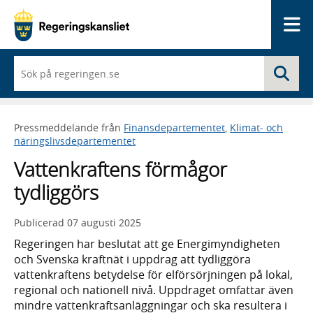
Me
När
Sö
du
börjar
skriva
så
Pressmeddelande från
Finansdepartementet
,
Klimat- och
framträder
näringslivsdepartementet
en
lista
Vattenkraftens förmågor
med
sökförslag
tydliggörs
Publicerad
07 augusti 2025
Regeringen har beslutat att ge Energimyndigheten
och Svenska kraftnät i uppdrag att tydliggöra
vattenkraftens betydelse för elförsörjningen på lokal,
regional och nationell nivå. Uppdraget omfattar även
mindre vattenkraftsanläggningar och ska resultera i