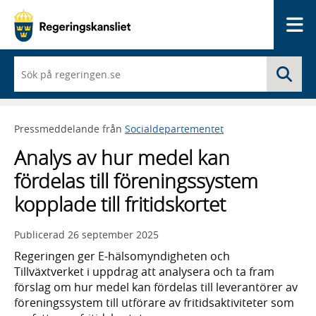
Me
När
Sö
du
börjar
skriva
så
Pressmeddelande från
Socialdepartementet
framträder
en
Analys av hur medel kan
lista
med
fördelas till föreningssystem
sökförslag
kopplade till fritidskortet
Publicerad
26 september 2025
Regeringen ger E-hälsomyndigheten och
Tillväxtverket i uppdrag att analysera och ta fram
förslag om hur medel kan fördelas till leverantörer av
föreningssystem till utförare av fritidsaktiviteter som