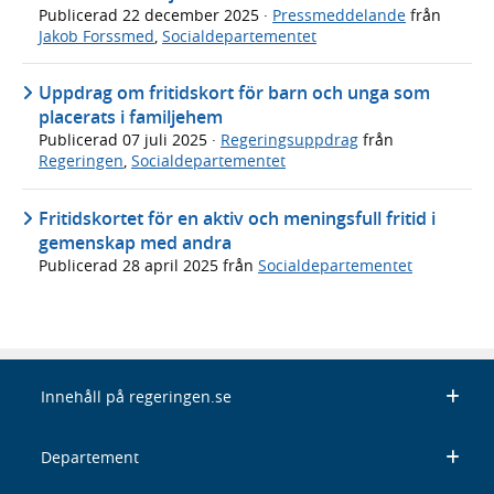
Publicerad
22 december 2025
·
Pressmeddelande
från
Jakob Forssmed
,
Socialdepartementet
Uppdrag om fritidskort för barn och unga som
placerats i familjehem
Publicerad
07 juli 2025
·
Regeringsuppdrag
från
Regeringen
,
Socialdepartementet
Fritidskortet för en aktiv och meningsfull fritid i
gemenskap med andra
Publicerad
28 april 2025
från
Socialdepartementet
Innehåll på regeringen.se
Departement