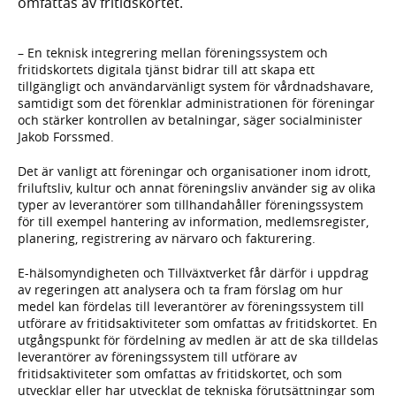
omfattas av fritidskortet.
– En teknisk integrering mellan föreningssystem och
fritidskortets digitala tjänst bidrar till att skapa ett
tillgängligt och användarvänligt system för vårdnadshavare,
samtidigt som det förenklar administrationen för föreningar
och stärker kontrollen av betalningar, säger socialminister
Jakob Forssmed.
Det är vanligt att föreningar och organisationer inom idrott,
friluftsliv, kultur och annat föreningsliv använder sig av olika
typer av leverantörer som tillhandahåller föreningssystem
för till exempel hantering av information, medlemsregister,
planering, registrering av närvaro och fakturering.
E-hälsomyndigheten och Tillväxtverket får därför i uppdrag
av regeringen att analysera och ta fram förslag om hur
medel kan fördelas till leverantörer av föreningssystem till
utförare av fritidsaktiviteter som omfattas av fritidskortet. En
utgångspunkt för fördelning av medlen är att de ska tilldelas
leverantörer av föreningssystem till utförare av
fritidsaktiviteter som omfattas av fritidskortet, och som
utvecklar eller har utvecklat de tekniska förutsättningar som