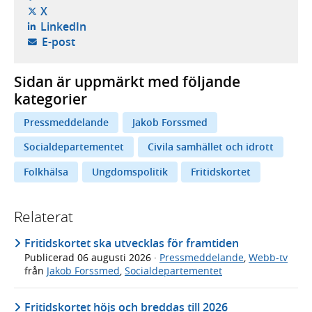
- öppnas i ny flik, extern webbplats,
X
- öppnas i ny flik, extern webbplats,
LinkedIn
- öppnar din e-postklient,
E-post
Sidan är uppmärkt med följande
kategorier
Pressmeddelande
Jakob Forssmed
Socialdepartementet
Civila samhället och idrott
Folkhälsa
Ungdomspolitik
Fritidskortet
Relaterat
Fritidskortet ska utvecklas för framtiden
Publicerad
06 augusti 2026
·
Pressmeddelande
,
Webb-tv
från
Jakob Forssmed
,
Socialdepartementet
Fritidskortet höjs och breddas till 2026