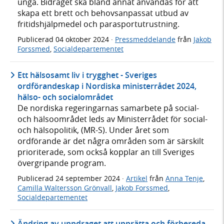
unga. Bidraget ska bland annat användas för att
skapa ett brett och behovsanpassat utbud av
fritidshjälpmedel och parasportutrustning.
Publicerad
04 oktober 2024
·
Pressmeddelande
från
Jakob
Forssmed
,
Socialdepartementet
Ett hälsosamt liv i trygghet - Sveriges
ordförandeskap i Nordiska ministerrådet 2024,
hälso- och socialområdet
De nordiska regeringarnas samarbete på social-
och hälsoområdet leds av Ministerrådet för social-
och hälsopolitik, (MR-S). Under året som
ordförande är det några områden som är särskilt
prioriterade, som också kopplar an till Sveriges
övergripande program.
Publicerad
24 september 2024
·
Artikel
från
Anna Tenje
,
Camilla Waltersson Grönvall
,
Jakob Forssmed
,
Socialdepartementet
Ändring av uppdraget att upprätta och förbereda