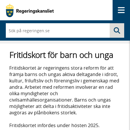
Me
När
Sö
du
börjar
skriva
så
Fritidskort för barn och unga
framträder
en
lista
Fritidskortet är regeringens stora reform för att
med
främja barns och ungas aktiva deltagande i idrott,
sökförslag
kultur, friluftsliv och föreningsliv i gemenskap med
andra. Arbetet med reformen involverar en rad
olika myndigheter och
civilsamhällesorganisationer. Barns och ungas
möjligheter att delta i fritidsaktiviteter ska inte
avgöras av plånbokens storlek.
Fritidskortet infördes under hösten 2025.