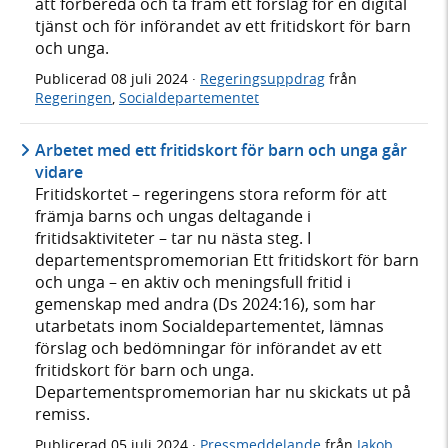
att förbereda och ta fram ett förslag för en digital
tjänst och för införandet av ett fritidskort för barn
och unga.
Publicerad
08 juli 2024
·
Regeringsuppdrag
från
Regeringen
,
Socialdepartementet
Arbetet med ett fritidskort för barn och unga går
vidare
Fritidskortet – regeringens stora reform för att
främja barns och ungas deltagande i
fritidsaktiviteter – tar nu nästa steg. I
departementspromemorian Ett fritidskort för barn
och unga – en aktiv och meningsfull fritid i
gemenskap med andra (Ds 2024:16), som har
utarbetats inom Socialdepartementet, lämnas
förslag och bedömningar för införandet av ett
fritidskort för barn och unga.
Departementspromemorian har nu skickats ut på
remiss.
Publicerad
05 juli 2024
·
Pressmeddelande
från
Jakob