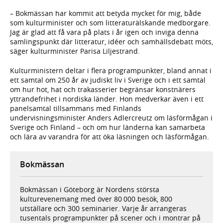
– Bokmässan har kommit att betyda mycket för mig, både
som kulturminister och som litteraturälskande medborgare.
Jag är glad att få vara på plats i år igen och inviga denna
samlingspunkt där litteratur, idéer och samhällsdebatt möts,
säger kulturminister Parisa Liljestrand.
Kulturministern deltar i flera programpunkter, bland annat i
ett samtal om 250 år av judiskt liv i Sverige och i ett samtal
om hur hot, hat och trakasserier begränsar konstnärers
yttrandefrihet i nordiska länder. Hon medverkar även i ett
panelsamtal tillsammans med Finlands
undervisningsminister Anders Adlercreutz om läsförmågan i
Sverige och Finland – och om hur länderna kan samarbeta
och lära av varandra för att öka läsningen och läsförmågan.
Bokmässan
Bokmässan i Göteborg är Nordens största
kulturevenemang med över 80 000 besök, 800
utställare och 300 seminarier. Varje år arrangeras
tusentals programpunkter på scener och i montrar på