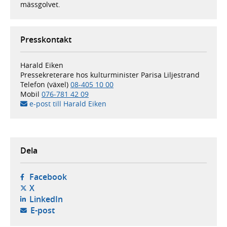
mässgolvet.
Presskontakt
Harald Eiken
Pressekreterare hos kulturminister Parisa Liljestrand
Telefon (växel)
08-405 10 00
Mobil
076-781 42 09
e-post till Harald Eiken
Dela
- öppnas i ny flik, extern webbplats,
Facebook
- öppnas i ny flik, extern webbplats,
X
- öppnas i ny flik, extern webbplats,
LinkedIn
- öppnar din e-postklient,
E-post