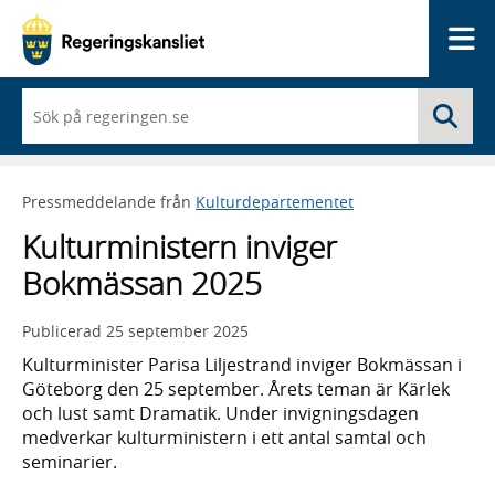
Me
När
Sö
du
börjar
skriva
så
Pressmeddelande från
Kulturdepartementet
framträder
en
Kulturministern inviger
lista
med
Bokmässan 2025
sökförslag
Publicerad
25 september 2025
Kulturminister Parisa Liljestrand inviger Bokmässan i
Göteborg den 25 september. Årets teman är Kärlek
och lust samt Dramatik. Under invigningsdagen
medverkar kulturministern i ett antal samtal och
seminarier.