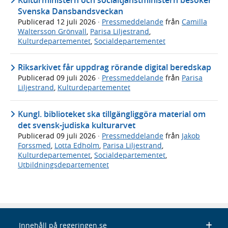
Svenska Dansbandsveckan
Publicerad
12 juli 2026
·
Pressmeddelande
från
Camilla
Waltersson Grönvall
,
Parisa Liljestrand
,
Kulturdepartementet
,
Socialdepartementet
Riksarkivet får uppdrag rörande digital beredskap
Publicerad
09 juli 2026
·
Pressmeddelande
från
Parisa
Liljestrand
,
Kulturdepartementet
Kungl. biblioteket ska tillgängliggöra material om
det svensk-judiska kulturarvet
Publicerad
09 juli 2026
·
Pressmeddelande
från
Jakob
Forssmed
,
Lotta Edholm
,
Parisa Liljestrand
,
Kulturdepartementet
,
Socialdepartementet
,
Utbildningsdepartementet
Innehåll på regeringen.se