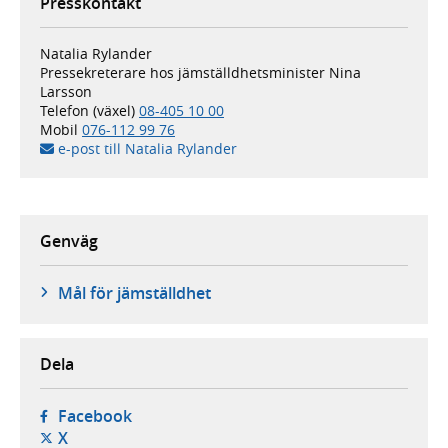
Presskontakt
Natalia Rylander
Pressekreterare hos jämställdhets­minister Nina
Larsson
Telefon (växel)
08-405 10 00
Mobil
076-112 99 76
e-post till Natalia Rylander
Genväg
Mål för jämställdhet
Dela
- öppnas i ny flik, extern webbplats,
Facebook
- öppnas i ny flik, extern webbplats,
X