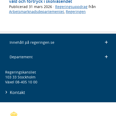
våld och förtryck i skolväsendet
Publicerad
31 mars 2026
·
Regeringsuppdrag
från
Arbetsmarknadsdepartementet
,
Regeringen
Innehåll på regeringen.se
Departement
Regeringskansliet
103 33 Stockholm
Växel 08-405 10 00
Kontakt