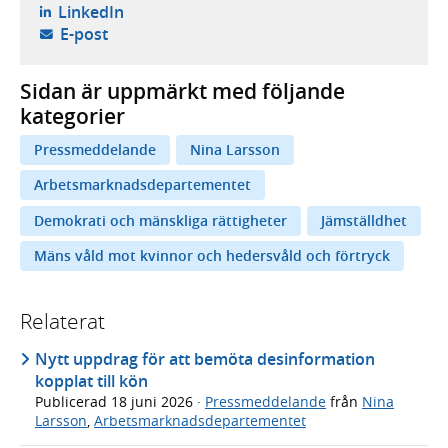
- öppnas i ny flik, extern webbplats,
LinkedIn
- öppnar din e-postklient,
E-post
Sidan är uppmärkt med följande
kategorier
Pressmeddelande
Nina Larsson
Arbetsmarknadsdepartementet
Demokrati och mänskliga rättigheter
Jämställdhet
Mäns våld mot kvinnor och hedersvåld och förtryck
Relaterat
Nytt uppdrag för att bemöta desinformation
kopplat till kön
Publicerad
18 juni 2026
·
Pressmeddelande
från
Nina
Larsson
,
Arbetsmarknadsdepartementet