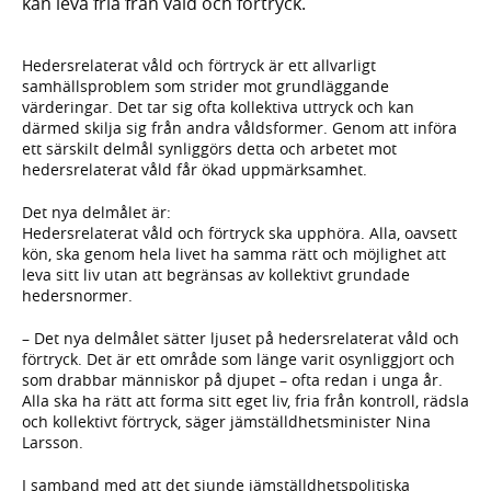
kan leva fria från våld och förtryck.
Hedersrelaterat våld och förtryck är ett allvarligt
samhällsproblem som strider mot grundläggande
värderingar. Det tar sig ofta kollektiva uttryck och kan
därmed skilja sig från andra våldsformer. Genom att införa
ett särskilt delmål synliggörs detta och arbetet mot
hedersrelaterat våld får ökad uppmärksamhet.
Det nya delmålet är:
Hedersrelaterat våld och förtryck ska upphöra. Alla, oavsett
kön, ska genom hela livet ha samma rätt och möjlighet att
leva sitt liv utan att begränsas av kollektivt grundade
hedersnormer.
– Det nya delmålet sätter ljuset på hedersrelaterat våld och
förtryck. Det är ett område som länge varit osynliggjort och
som drabbar människor på djupet – ofta redan i unga år.
Alla ska ha rätt att forma sitt eget liv, fria från kontroll, rädsla
och kollektivt förtryck, säger jämställdhetsminister Nina
Larsson.
I samband med att det sjunde jämställdhetspolitiska