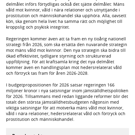
delmålet införs förtydligas också det sjätte delmålet: Mäns
våld mot kvinnor, våld i nära relationer och utnyttjande i
prostitution och människohandel ska upphöra. Alla, oavsett
kön, ska genom hela livet ha samma rätt och möjlighet till
kroppslig och psykisk integritet.
Regeringen kommer även att ta fram en ny tioårig nationell
strategi från 2026, som ska ersätta den nuvarande strategin
mot mäns våld mot kvinnor. Den nya strategin ska bidra till
ökad effektivitet, tydligare styrning och strukturerad
uppföljning. För att kraftsamla kring det nya delmålet
kommer även en handlingsplan mot hedersrelaterat våld
och förtryck tas fram för åren 2026-2028.
I budgetpropositionen för 2026 satsar regeringen 166
miljoner kronor i nya satsningar inom jämställdhetspolitiken
för 2026. Tillsammans med redan liggande reformer blir det
totalt den största jämställdhetsbudgeten någonsin med
viktiga satsningar för att motverka mäns våld mot kvinnor,
våld i nära relationer, hedersrelaterat våld och förtryck och
prostitution och människohandel.