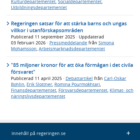
Kulturdepartementet
,
Socialdepartementet
,
Utbildningsdepartementet
Regeringen satsar för att stärka barns och ungas
villkor i utanförskapsområden
Publicerad
11 september 2025
· Uppdaterad
03 februari 2026
·
Pressmeddelande
från
Simona
Mohamsson
,
Arbetsmarknadsdepartementet
"85 miljoner kronor för att öka förmågan i det civila
försvaret"
Publicerad
11 april 2025
·
Debattartikel
från
Carl-Oskar
Bohlin
,
Erik Slottner
,
Romina Pourmokhtari
,
Finansdepartementet
,
Försvarsdepartementet
,
Klimat- och
näringslivsdepartementet
Innehåll på regeringen.se