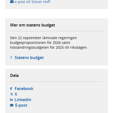
e-post till Simon Hoff
Mer om statens budget
Den 22 september lämnade regeringen
budgetpropositionen för 2026 samt
höständringsbudgeten för 2025 till riksdagen.
Statens budget
Dela
- öppnas i ny flik, extern webbplats,
Facebook
- öppnas i ny flik, extern webbplats,
X
- öppnas i ny flik, extern webbplats,
LinkedIn
- öppnar din e-postklient,
E-post