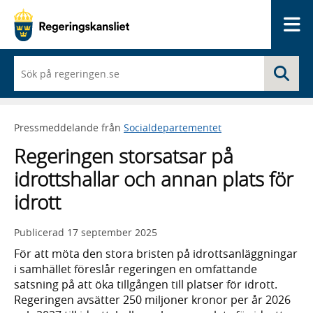
Me
När
Sö
du
börjar
skriva
så
Pressmeddelande från
Socialdepartementet
framträder
en
Regeringen storsatsar på
lista
med
idrottshallar och annan plats för
sökförslag
idrott
Publicerad
17 september 2025
För att möta den stora bristen på idrottsanläggningar
i samhället föreslår regeringen en omfattande
satsning på att öka tillgången till platser för idrott.
Regeringen avsätter 250 miljoner kronor per år 2026