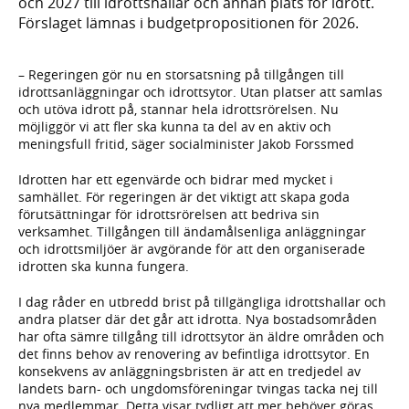
och 2027 till idrottshallar och annan plats för idrott.
Förslaget lämnas i budgetpropositionen för 2026.
– Regeringen gör nu en storsatsning på tillgången till
idrottsanläggningar och idrottsytor. Utan platser att samlas
och utöva idrott på, stannar hela idrottsrörelsen. Nu
möjliggör vi att fler ska kunna ta del av en aktiv och
meningsfull fritid, säger socialminister Jakob Forssmed
Idrotten har ett egenvärde och bidrar med mycket i
samhället. För regeringen är det viktigt att skapa goda
förutsättningar för idrottsrörelsen att bedriva sin
verksamhet. Tillgången till ändamålsenliga anläggningar
och idrottsmiljöer är avgörande för att den organiserade
idrotten ska kunna fungera.
I dag råder en utbredd brist på tillgängliga idrottshallar och
andra platser där det går att idrotta. Nya bostadsområden
har ofta sämre tillgång till idrottsytor än äldre områden och
det finns behov av renovering av befintliga idrottsytor. En
konsekvens av anläggningsbristen är att en tredjedel av
landets barn- och ungdomsföreningar tvingas tacka nej till
nya medlemmar. Detta visar tydligt att mer behöver göras.