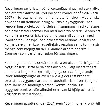
Regeringen tar bristen på idrottsanläggningar på stort allvar
och avsätter därför nu 250 miljoner kronor per år 2026 och
2027 till idrottshallar och annan plats för idrott. Medlen ska
användas till delfinansiering av lokala nybyggnads- och
renoveringsprojekt och fördelas tillsammans med kunskaps-
och processtöd i samverkan med berörda parter. Genom att
kombinera ekonomiskt stöd till idrottsanläggningar med
kvalificerat kunskaps- och processtöd bedöms insatserna
kunna ge ett mer kostnadseffektivt resultat samt komma så
många som möjligt till del. Liknande arbete bedrivs i
Danmark som varit inspiration för satsningen.
Satsningen bedöms också stimulera en ökad efterfrågan på
byggtjänster. Detta är således även en viktig insats för att
stimulera konjunkturen. Tillgängliga och välfungerande
idrottsanläggningar är även en viktig del i ett bredare
brottsförebyggande arbete. Idrottshallar kan även fungera
som särskilda samlingsplatser i kommunerna, s.k.
trygghetspunkter, där allmänheten kan få hjälp och stöd i
krig och krissituationer.
Regeringen avsatte under 2024 även 130 miljoner kronor till