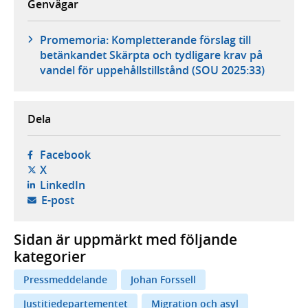
Genvägar
Promemoria: Kompletterande förslag till
betänkandet Skärpta och tydligare krav på
vandel för uppehållstillstånd (SOU 2025:33)
Dela
- öppnas i ny flik, extern webbplats,
Facebook
- öppnas i ny flik, extern webbplats,
X
- öppnas i ny flik, extern webbplats,
LinkedIn
- öppnar din e-postklient,
E-post
Sidan är uppmärkt med följande
kategorier
Pressmeddelande
Johan Forssell
Justitiedepartementet
Migration och asyl