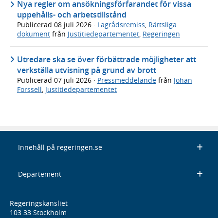
Nya regler om ansökningsförfarandet för vissa
uppehålls- och arbetstillstånd
Publicerad
08 juli 2026
·
Lagrådsremiss
,
Rättsliga
dokument
från
Justitiedepartementet
,
Regeringen
Utredare ska se över förbättrade möjligheter att
verkställa utvisning på grund av brott
Publicerad
07 juli 2026
·
Pressmeddelande
från
Johan
Forssell
,
Justitiedepartementet
Innehåll på regeringen.se
Departement
Regeringskansliet
103 33 Stockholm