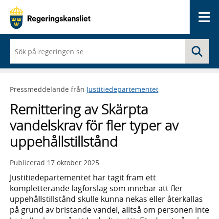
Me
När
Sö
du
börjar
skriva
så
Pressmeddelande från
Justitiedepartementet
framträder
en
Remittering av Skärpta
lista
med
vandelskrav för fler typer av
sökförslag
uppehållstillstånd
Publicerad
17 oktober 2025
Justitiedepartementet har tagit fram ett
kompletterande lagförslag som innebär att fler
uppehållstillstånd skulle kunna nekas eller återkallas
på grund av bristande vandel, alltså om personen inte