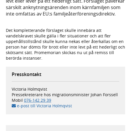
levt eller lever på ett hederligt sätt. Förslaget påverkar
särskilt anknytningsärenden inom kärnfamiljen som
inte omfattas av EU:s familjeåterföreningsdirektiv.
Det kompletterande förslaget skulle innebära att
vandelskravet skulle gälla i fler situationer och att fler
uppehållstillstånd skulle kunna nekas eller återkallas om en
person har dömts för brott eller inte levt på ett hederligt och
skötsamt sätt. Promemorian skickas nu ut på remiss till
berörda instanser.
Presskontakt
Victoria Holmqvist
Pressekreterare hos migrationsminister Johan Forssell
Mobil
076-142 29 39
e-post till Victoria Holmqvist