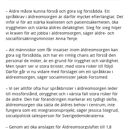
– Äldre måste kunna förstå och göra sig förstådda. Ett
språkkrav i äldreomsorgen är därför mycket efterlängtat. Det
inför vi för att stärka kvaliteten och patientsäkerheten, öka
tryggheten och stärka äldres delaktighet. Steg för steg höjer
vi kraven för att jobba i äldreomsorgen, säger äldre- och
socialförsäkringsminister Anna Tenje.
– Att människor som får insatser inom äldreomsorgen kan
göra sig förstådda, och har en rimlig chans att förstå den
personal de möter, är en grund för trygghet och värdighet.
Men tyvärr ser vi stora brister, med stora risker till följd.
Därför går vi nu vidare med förslaget om ett språkkrav i
äldreomsorgen, säger socialminister Jakob Forssmed.
– Vi ser alltför ofta hur språkbrister i äldreomsorgen leder
till missförstånd, otrygghet och i värsta fall stora risker för
de äldre. Den här förändringen markerar ett tydligt skifte,
äldreomsorgen ska sätta de äldres behov i centrum, inte
fungera som ett integrationsprojekt, säger Jessica Stegrud,
socialpolitisk talesperson för Sverigedemokraterna.
– Genom att öka anslaget för Äldreomsorgslyftet till 1,8