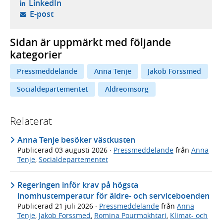
- öppnas i ny flik, extern webbplats,
LinkedIn
- öppnar din e-postklient,
E-post
Sidan är uppmärkt med följande
kategorier
Pressmeddelande
Anna Tenje
Jakob Forssmed
Socialdepartementet
Äldreomsorg
Relaterat
Anna Tenje besöker västkusten
Publicerad
03 augusti 2026
·
Pressmeddelande
från
Anna
Tenje
,
Socialdepartementet
Regeringen inför krav på högsta
inomhustemperatur för äldre- och serviceboenden
Publicerad
21 juli 2026
·
Pressmeddelande
från
Anna
Tenje
,
Jakob Forssmed
,
Romina Pourmokhtari
,
Klimat- och