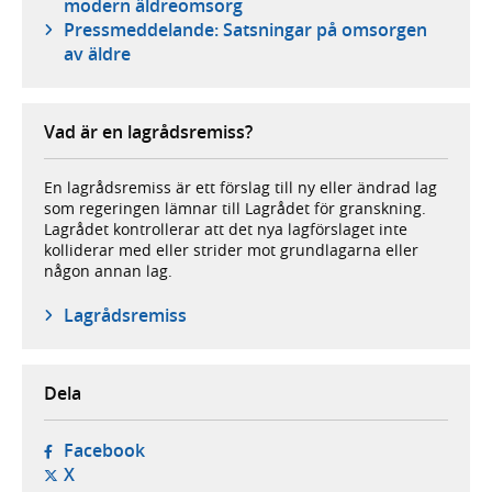
modern äldreomsorg
Pressmeddelande: Satsningar på omsorgen
av äldre
Vad är en lagrådsremiss?
En lagrådsremiss är ett förslag till ny eller ändrad lag
som regeringen lämnar till Lagrådet för granskning.
Lagrådet kontrollerar att det nya lagförslaget inte
kolliderar med eller strider mot grundlagarna eller
någon annan lag.
Lagrådsremiss
Dela
- öppnas i ny flik, extern webbplats,
Facebook
- öppnas i ny flik, extern webbplats,
X