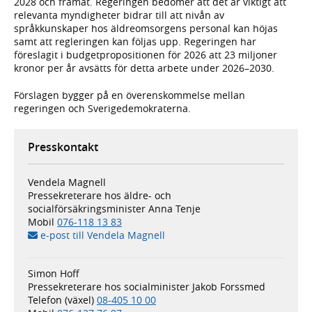
2028 och framåt. Regeringen bedömer att det är viktigt att
relevanta myndigheter bidrar till att nivån av
språkkunskaper hos äldreomsorgens personal kan höjas
samt att regleringen kan följas upp. Regeringen har
föreslagit i budgetpropositionen för 2026 att 23 miljoner
kronor per år avsätts för detta arbete under 2026–2030.
Förslagen bygger på en överenskommelse mellan
regeringen och Sverigedemokraterna.
Presskontakt
Vendela Magnell
Pressekreterare hos äldre- och
socialförsäkringsminister Anna Tenje
Mobil
076-118 13 83
e-post till Vendela Magnell
Simon Hoff
Pressekreterare hos socialminister Jakob Forssmed
Telefon (växel)
08-405 10 00