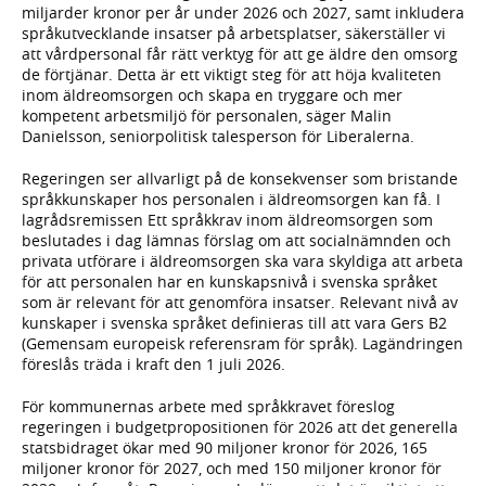
miljarder kronor per år under 2026 och 2027, samt inkludera
språkutvecklande insatser på arbetsplatser, säkerställer vi
att vårdpersonal får rätt verktyg för att ge äldre den omsorg
de förtjänar. Detta är ett viktigt steg för att höja kvaliteten
inom äldreomsorgen och skapa en tryggare och mer
kompetent arbetsmiljö för personalen, säger Malin
Danielsson, seniorpolitisk talesperson för Liberalerna.
Regeringen ser allvarligt på de konsekvenser som bristande
språkkunskaper hos personalen i äldreomsorgen kan få. I
lagrådsremissen Ett språkkrav inom äldreomsorgen som
beslutades i dag lämnas förslag om att socialnämnden och
privata utförare i äldreomsorgen ska vara skyldiga att arbeta
för att personalen har en kunskapsnivå i svenska språket
som är relevant för att genomföra insatser. Relevant nivå av
kunskaper i svenska språket definieras till att vara Gers B2
(Gemensam europeisk referensram för språk). Lagändringen
föreslås träda i kraft den 1 juli 2026.
För kommunernas arbete med språkkravet föreslog
regeringen i budgetpropositionen för 2026 att det generella
statsbidraget ökar med 90 miljoner kronor för 2026, 165
miljoner kronor för 2027, och med 150 miljoner kronor för