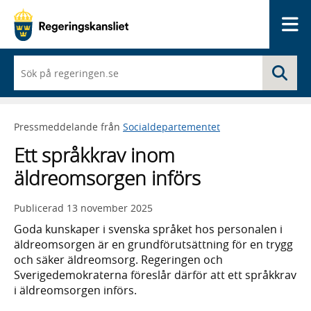
Me
När
Sö
du
börjar
skriva
så
Pressmeddelande från
Socialdepartementet
framträder
en
Ett språkkrav inom
lista
med
äldreomsorgen införs
sökförslag
Publicerad
13 november 2025
Goda kunskaper i svenska språket hos personalen i
äldreomsorgen är en grundförutsättning för en trygg
och säker äldreomsorg. Regeringen och
Sverigedemokraterna föreslår därför att ett språkkrav
i äldreomsorgen införs.