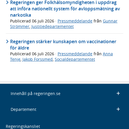
Regeringen ger Folkhälsomyndigheten i uppdrag
att införa nationellt system för avloppsmätning av
narkotika
Publicerad
06 juli 2026
·
Pressmeddelande
från
Gunnar
Strömmer
,
Justitiedepartementet
Regeringen stärker kunskapen om vaccinationer
för äldre
Publicerad
06 juli 2026
·
Pressmeddelande
från
Anna
Tenje
,
Jakob Forssmed
,
Socialdepartementet
Innehåll på regeringen.se
Departement
Regeringskansliet