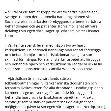
– Nu tar vi ett samlat grepp för att förbättra hjärthälsan i
Sverige. Genom den nationella handlingsplanen ska
Socialstyrelsen stärka det förebyggande arbetet, förbättra
behandlingen och ge patienter större möjlighet att vara
delaktig i sin egen vård, säger sjukvårdsminister Elisabet
Lann.
– Var femte svensk lever med någon typ av hjärt-
kärlsjukdom. En nationell handlingsplan för att förebygga
och behandla hjärt- och kärlsjukdomar kan göra stor
skillnad för många. För när vi stärker arbetet att förbygga
och behandla hjärt- och kärlsjukdom så räddar vi också liv,
säger socialtjänstminister Camilla Waltersson Grönvall.
– Hjärthälsan är en av vårt lands största
folkhälsoutmaningar. Vi tänker minska dödligheten och
förbättra livskvaliteten för alla drabbade. Handlingsplanen
kommer att ge oss verktyg för att både förebygga och
behandla hjärt- och kärlsjukdomar på ett jämlikt sätt,
samtidigt som vi stärker patienternas delaktighet och
möjlighet att påverka sin egen vård, säger Lina Nordquist (L),