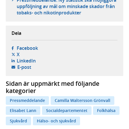
Pressmeddelande: Ny statistik ska möjliggöra
uppföljning av mål om minskade skador från
tobaks- och nikotinprodukter
Dela
- öppnas i ny flik, extern webbplats,
Facebook
- öppnas i ny flik, extern webbplats,
X
- öppnas i ny flik, extern webbplats,
LinkedIn
- öppnar din e-postklient,
E-post
Sidan är uppmärkt med följande
kategorier
Pressmeddelande
Camilla Waltersson Grönvall
Elisabet Lann
Socialdepartementet
Folkhälsa
Sjukvård
Hälso- och sjukvård