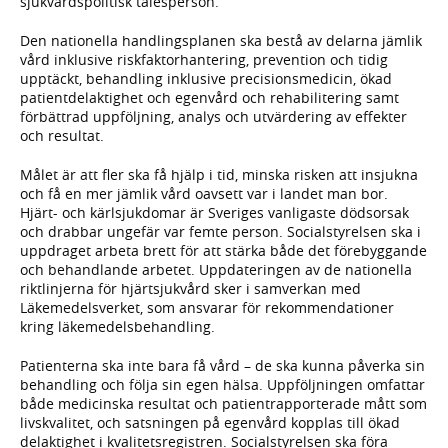
sjukvårdspolitisk talesperson.
Den nationella handlingsplanen ska bestå av delarna jämlik
vård inklusive riskfaktorhantering, prevention och tidig
upptäckt, behandling inklusive precisionsmedicin, ökad
patientdelaktighet och egenvård och rehabilitering samt
förbättrad uppföljning, analys och utvärdering av effekter
och resultat.
Målet är att fler ska få hjälp i tid, minska risken att insjukna
och få en mer jämlik vård oavsett var i landet man bor.
Hjärt- och kärlsjukdomar är Sveriges vanligaste dödsorsak
och drabbar ungefär var femte person. Socialstyrelsen ska i
uppdraget arbeta brett för att stärka både det förebyggande
och behandlande arbetet. Uppdateringen av de nationella
riktlinjerna för hjärtsjukvård sker i samverkan med
Läkemedelsverket, som ansvarar för rekommendationer
kring läkemedelsbehandling.
Patienterna ska inte bara få vård – de ska kunna påverka sin
behandling och följa sin egen hälsa. Uppföljningen omfattar
både medicinska resultat och patientrapporterade mått som
livskvalitet, och satsningen på egenvård kopplas till ökad
delaktighet i kvalitetsregistren. Socialstyrelsen ska föra