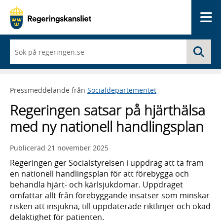
Me
När
Sö
du
börjar
skriva
så
Pressmeddelande från
Socialdepartementet
framträder
en
Regeringen satsar på hjärthälsa
lista
med
med ny nationell handlingsplan
sökförslag
Publicerad
21 november 2025
Regeringen ger Socialstyrelsen i uppdrag att ta fram
en nationell handlingsplan för att förebygga och
behandla hjärt- och kärlsjukdomar. Uppdraget
omfattar allt från förebyggande insatser som minskar
risken att insjukna, till uppdaterade riktlinjer och ökad
delaktighet för patienten.